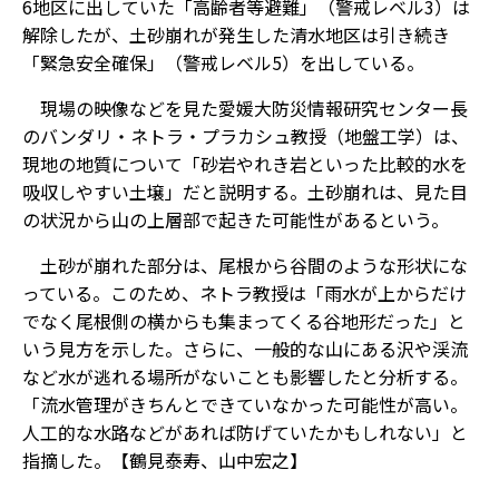
6地区に出していた「高齢者等避難」（警戒レベル3）は
解除したが、土砂崩れが発生した清水地区は引き続き
「緊急安全確保」（警戒レベル5）を出している。
現場の映像などを見た愛媛大防災情報研究センター長
のバンダリ・ネトラ・プラカシュ教授（地盤工学）は、
現地の地質について「砂岩やれき岩といった比較的水を
吸収しやすい土壌」だと説明する。土砂崩れは、見た目
の状況から山の上層部で起きた可能性があるという。
土砂が崩れた部分は、尾根から谷間のような形状にな
っている。このため、ネトラ教授は「雨水が上からだけ
でなく尾根側の横からも集まってくる谷地形だった」と
いう見方を示した。さらに、一般的な山にある沢や渓流
など水が逃れる場所がないことも影響したと分析する。
「流水管理がきちんとできていなかった可能性が高い。
人工的な水路などがあれば防げていたかもしれない」と
指摘した。【鶴見泰寿、山中宏之】