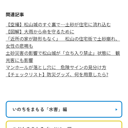
関連記事
【空撮】松山城のすぐ裏で…土砂が住宅に流れ込む
【図解】大雨から命を守るために
「近所の家が跡形もなく」 松山の住宅街で土砂崩れ、
女性の悲鳴も
土砂災害の影響で松山城が「立ち入り禁止」状態に 観
光客にも影響
マンホールが落とし穴に 危険サインの見分け方
【チェックリスト】防災グッズ、何を用意したら?
いのちをまもる
「水害」編