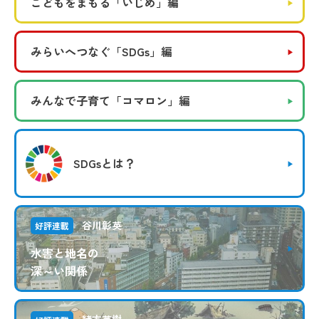
こどもをまもる
「いじめ」編
みらいへつなぐ
「SDGs」編
みんなで子育て
「コマロン」編
SDGsとは？
谷川彰英
好評連載
水害と地名の
深～い関係