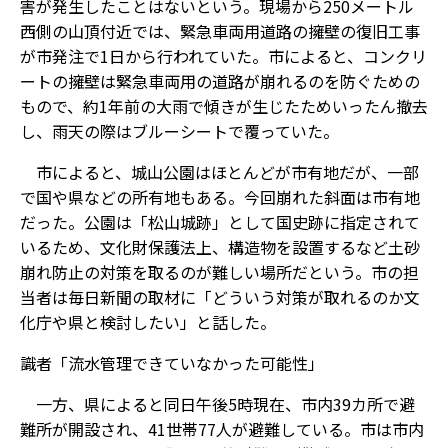
害が発生したことはないという。現場から250メートル
西側の山頂付近では、緊急車両用道路の擁壁の復旧工事
が市発注で1日から行われていた。市によると、コンクリ
ートの擁壁は緊急車両用の道路が崩れるのを防ぐための
もので、約1年前の大雨で傾きが生じたためいったん撤去
し、雨天の際はブルーシートで覆っていた。
市によると、城山公園はほとんどが市有地だが、一部
で国や県などの所有地もある。今回崩れた斜面は市有地
だった。公園は「松山城跡」として国史跡に指定されて
いるため、文化財保護法上、構造物を設置するなど土砂
崩れ防止の対策を取るのが難しい場所だという。市の担
当者は毎日新聞の取材に「どういう対策が取れるのか文
化庁や県と検討したい」と話した。
識者「流水管理できていなかった可能性」
一方、県によると同日午後5時現在、市内39カ所で避
難所が開設され、41世帯77人が避難している。市は市内