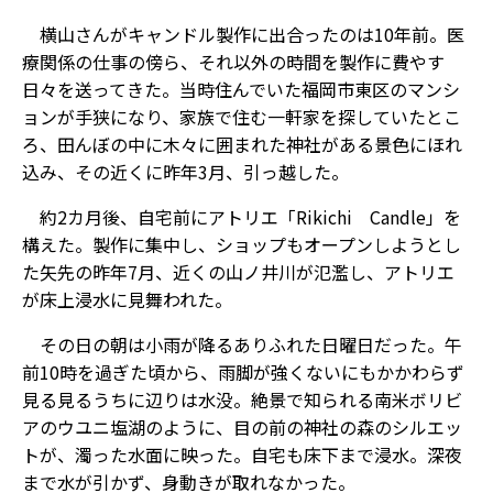
横山さんがキャンドル製作に出合ったのは10年前。医
療関係の仕事の傍ら、それ以外の時間を製作に費やす
日々を送ってきた。当時住んでいた福岡市東区のマンシ
ョンが手狭になり、家族で住む一軒家を探していたとこ
ろ、田んぼの中に木々に囲まれた神社がある景色にほれ
込み、その近くに昨年3月、引っ越した。
約2カ月後、自宅前にアトリエ「Rikichi Candle」を
構えた。製作に集中し、ショップもオープンしようとし
た矢先の昨年7月、近くの山ノ井川が氾濫し、アトリエ
が床上浸水に見舞われた。
その日の朝は小雨が降るありふれた日曜日だった。午
前10時を過ぎた頃から、雨脚が強くないにもかかわらず
見る見るうちに辺りは水没。絶景で知られる南米ボリビ
アのウユニ塩湖のように、目の前の神社の森のシルエッ
トが、濁った水面に映った。自宅も床下まで浸水。深夜
まで水が引かず、身動きが取れなかった。