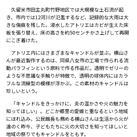
久留米市田主丸町竹野地区では大規模な土石流が起
き、市内では12河川が氾濫するなど、記録的な大雨は大
きな傷痕を残した。浸水したアトリエはカビが生えた床
板を張り替え、床の高さを約50センチかさ上げして再開
にこぎ着けた。
アトリエ内にはさまざまなキャンドルが並ぶ。横山さ
んが最近製作するのは、同県八女市の工場で作られる流
動パラフィンという原料で作る作品だ。透明でゼリーの
ような不思議な手触りが特徴で、透明の球体内にはカラ
フルな流線型の模様が浮かぶ。この素材のキャンドルは
珍しいという。
「キャンドルをきっかけに、炎の温かさや火の魅力を
知ってほしい」。どこか郷里の愛媛と重なるという地域
にほれ込み、公民館長も務める横山さんは生活から火が
遠のく昨今、子どもたちに火の大切さを知ってほしいと
地域の祭りでもキャンドルをともす。