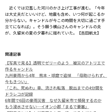
近くでは氾濫した河川のかさ上げ工事が進む。「今年
は大丈夫だといいけど、地震も含め、いつ何が起こるか
分からない。キャンドルが今この時間を大切に過ごす手
立てになれば」。そう願う横山さんのキャンドルの炎
が、久留米の夏の夕暮れに揺れていた。【吉田航太】
関連記事
【写真で見る】透明でゼリーのよう 被災のアトリエで
作るキャンドル
九州豪雨から4年 熊本・球磨で追悼 「母助けられず、
今もきつい」
「これ、死ぬわ」車、流され転落 脱出までの4分間を
ドラレコが記録
6年間で6回の豪雨災害 なぜ久留米市で頻発するのか
もう浸水させない…イオン小郡「まるで要塞」