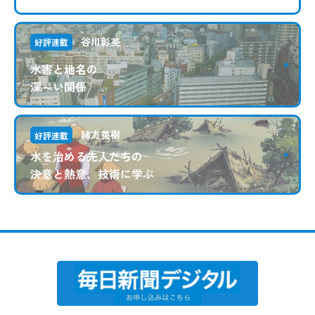
谷川彰英
好評連載
水害と地名の
深～い関係
緒方英樹
好評連載
水を治める先人たちの
決意と熱意、技術に学ぶ