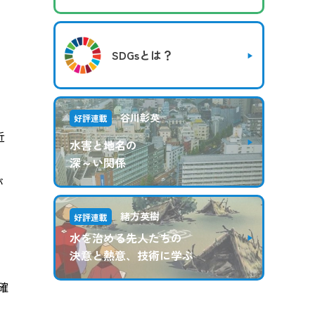
た
SDGsとは？
谷川彰英
好評連載
近
水害と地名の
深～い関係
が
緒方英樹
好評連載
水を治める先人たちの
決意と熱意、技術に学ぶ
確