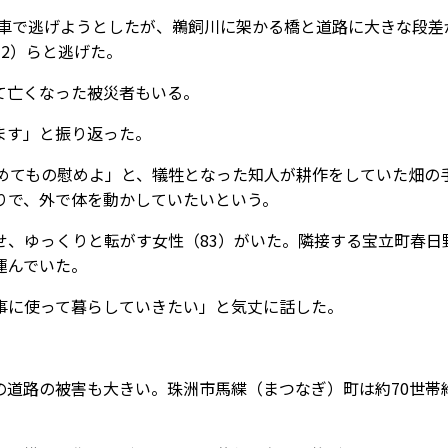
。車で逃げようとしたが、鵜飼川に架かる橋と道路に大きな段差
2）らと逃げた。
て亡くなった被災者もいる。
ます」と振り返った。
めてもの慰めよ」と、犠牲となった知人が耕作をしていた畑の
りで、外で体を動かしていたいという。
、ゆっくりと転がす女性（83）がいた。隣接する宝立町春日
運んでいた。
に使って暮らしていきたい」と気丈に話した。
道路の被害も大きい。珠洲市馬緤（まつなぎ）町は約70世帯