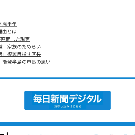
地震半年
理由とは
が直面した現実
職 家族のためらい
落」復興目指す区長
、能登半島の市長の思い