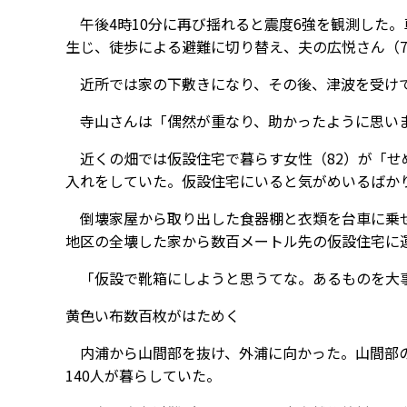
午後4時10分に再び揺れると震度6強を観測した
生じ、徒歩による避難に切り替え、夫の広悦さん（7
近所では家の下敷きになり、その後、津波を受け
寺山さんは「偶然が重なり、助かったように思い
近くの畑では仮設住宅で暮らす女性（82）が「せ
入れをしていた。仮設住宅にいると気がめいるばか
倒壊家屋から取り出した食器棚と衣類を台車に乗せ
地区の全壊した家から数百メートル先の仮設住宅に
「仮設で靴箱にしようと思うてな。あるものを大事
黄色い布数百枚がはためく
内浦から山間部を抜け、外浦に向かった。山間部の
140人が暮らしていた。