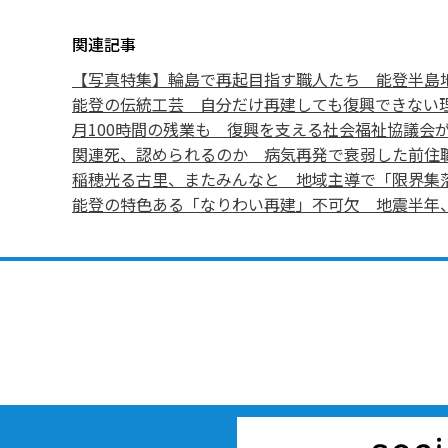
関連記事
【写真特集】輪島で再起目指す職人たち 能登半島
能登の伝統工芸 自分だけ再建しても復興できない
月100時間の残業も 復興を支える社会福祉協議会
関連死、認められるのか 病気再発で衰弱した前住
稲穂光る古里、またみんなと 地域主導で「限界集
能登の特色ある「なりわい再建」不可欠 地震半年