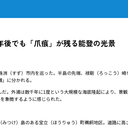
年後でも「爪痕」が残る能登の光景
珠洲（すず）市内を巡った。半島の先端、禄剛（ろっこう）崎
浦」に分かれる。
だ。外浦は数千年に1度という大規模な海底隆起により、景観
震を象徴するように感じられた。
みつけ）島のある宝立（ほうりゅう）町鵜飼地区。道路に高