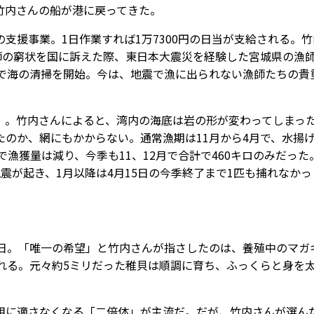
竹内さんの船が港に戻ってきた。
援事業。1日作業すれば1万7300円の日当が支給される。竹
師の窮状を国に訴えた際、東日本大震災を経験した宮城県の漁
所で海の清掃を開始。今は、地震で漁に出られない漁師たちの貴
。竹内さんによると、湾内の海底は岩の形が変わってしまっ
のか、網にもかからない。通常漁期は11月から4月で、水揚
で漁獲量は減り、今季も11、12月で合計で460キロのみだった
震が起き、1月以降は4月15日の今季終了まで1匹も捕れなかっ
日。「唯一の希望」と竹内さんが指さしたのは、養殖中のマガ
れる。元々約5ミリだった稚貝は順調に育ち、ふっくらと身を
に適さなくなる「二倍体」が主流だ。だが、竹内さんが選ん