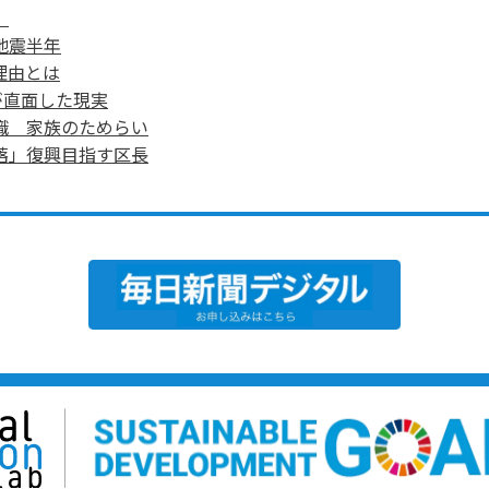
」
地震半年
理由とは
が直面した現実
職 家族のためらい
落」復興目指す区長