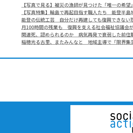
【写真で見る】被災の漁師が見つけた「唯一の希望
【写真特集】輪島で再起目指す職人たち 能登半島
能登の伝統工芸 自分だけ再建しても復興できない
月100時間の残業も 復興を支える社会福祉協議会
関連死、認められるのか 病気再発で衰弱した前住
稲穂光る古里、またみんなと 地域主導で「限界集