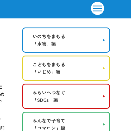
いのちをまもる
「水害」編
こどもをまもる
「いじめ」編
日
みらいへつなぐ
占め
「SDGs」編
で
げ
みんなで子育て
を前
「コマロン」編