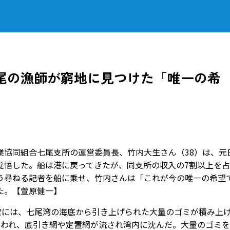
尾の漁師が窮地に見つけた「唯一の希
協同組合七尾支所の運営委員長、竹内大生さん（38）は、元
覚悟した。船は港に戻ってきたが、同支所の収入の7割以上を
う尋ねる記者を船に乗せ、竹内さんは「これが今の唯一の希望
た。【萱原健一】
壁には、七尾湾の海底から引き上げられた大量のゴミが積み上
襲われ、底引き網や定置網が流され湾内に沈んだ。大量のゴミ