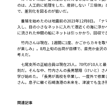
のは、人工的に処理をした、産卵しない「三倍体」
で、差別化を図るのが狙いだ。
養殖を始めたのは地震前の2023年12月8日。「
入し、目の小さなネットに入れて港近くの海に浮か
に流された仲間の船にネットは引っかかり、回収で
竹内さんは現在、1週間に1度、かごからカキを取
が楽しみ」。8月上旬の出荷が目標で、直売か金沢
考えだ。
七尾支所の正組合員は現在25人。70代が10人と最
刻だ。そんな中、竹内さんの長男慧翔（けいと）さ
学び始めた。「長男が高校を卒業し、一度外で修業
さん。息子に継ぐ石崎漁港の未来を、津波でも生き
関連記事