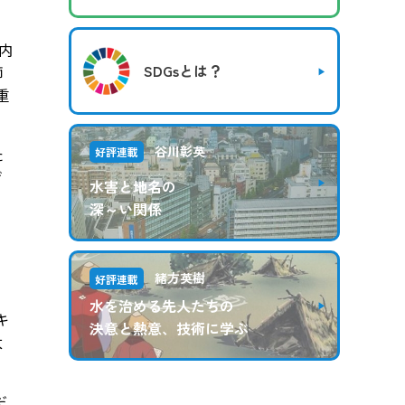
内
SDGsとは？
師
重
谷川彰英
た
好評連載
げ
水害と地名の
。
深～い関係
緒方英樹
好評連載
水を治める先人たちの
キ
決意と熱意、技術に学ぶ
太
だ