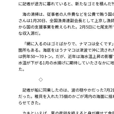
に記者が途方に暮れていると、新たなゴミを積んだ
海の清掃は、従事者の人件費などを公費で賄う国の支
さんは1月20日、全国漁青連副会長として上京し漁
から国の支援事業を教えられた。2月5日に七尾支
な収入源だ。
「網に入るのはゴミばかりで、ナマコは全くです」
箇所もある。海底をはうナマコは津波で沖に流された
は例年50～70トン。だが、近年は海水温上昇の影響
水温が下がる1月の水揚げに期待していたさなかに地
た。
◇
記者が船に同乗したのは、波の穏やかだった7月2
だった。稚貝を入れた75個のかごが湾内の海面に揺
らせてきた。
カキといえば、夏の産卵を終えると身が痩せて食用