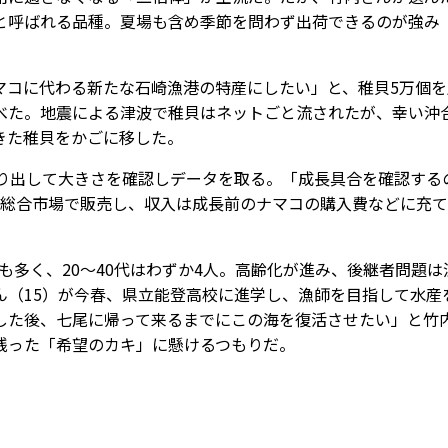
と呼ばれる品種。夏場も含め季節を問わず出荷できるのが強み
ナマコに代わる新たな石崎漁港の特産にしたい」と、稚貝5万個を
べた。地震による津波で稚貝はネットごと流されたが、幸い沖
きた稚貝をかごに移した。
り出して大きさを確認しデータを取る。「成長具合を確認する
の総合市場で販売し、収入は成長前のナマコの購入費などに充
も多く、20～40代はわずか4人。高齢化が進み、後継者問題は
ん（15）が今春、県立能登高校に進学し、漁師を目指して水産
した後、七尾に帰って来るまでにこの海を復活させたい」と竹
残った「希望のカキ」に懸けるつもりだ。