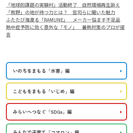
「地球的課題の実験村」活動終了 自然環境再生訴え
「熊野」の地が持つ力とは？ 宮司らに聞いた魅力
ふたたび海渡る「RAMUNE」 メーカー悩ます不足品
熱中症予防に効く意外な「モノ」 暑熱対策のプロが提
言
いのちをまもる
「水害」編
こどもをまもる
「いじめ」編
みらいへつなぐ
「SDGs」編
みんなで子育て
「コマロン」編