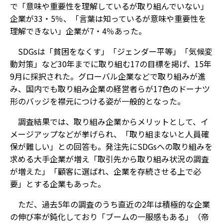
で「意味や重要性を理解しているが取り組んでいない」
企業が33・5％、「言葉は知っているが意味や重要性を
理解できない」企業が7・4％あった。
SDGsは「貧困をなくす」「ジェンダー平等」「気候変
動対策」など30年までに取り組む17の目標を掲げ、15年
9月に採択された。グローバル企業などで取り組みが進
み、国内でも取り組み企業の経営者らが17色のドーナツ
形のバッジを襟元につける姿が一般的となった。
調査結果では、取り組み企業からメリットとして、イ
メージアップなどが挙げられ、「取り組まないと人員確
保が難しい」との回答も。発注先にSDGsへの取り組みを
求める大手企業が増え「取引先から取り組み状況の調査
が増えた」「顧客に選ばれ、企業を存続させる上で必
要」とする企業もあった。
ただ、過去5年の調査のうち直近の2年は積極的な企業
の伸び率が鈍化しており「ブームの一服感もある」（帝