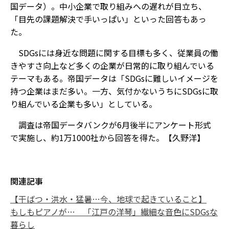
国データ）。中小企業で取り組みへの遅れが目立ち、
「目先の課題解決で手いっぱい」といった回答もあっ
た。
SDGsには身近な問題に関する目標も多く、従業員の働
きやすさ向上など多くの企業が日常的に取り組んでいる
テーマもある。帝国データは「SDGsに難しいイメージを
持つ企業はまだ多い。一方、気付かないうちにSDGsに取
り組んでいる企業も多い」としている。
調査は帝国データバンクが6月後半にアンケート形式
で実施し、約1万1000社から回答を得た。【久野洋】
関連記事
【干ばつ・洪水・猛暑…今、地球で起きていること】
もしもピアノが… 「江戸の洋琴」繊細な音色にSDGsな
暮らし