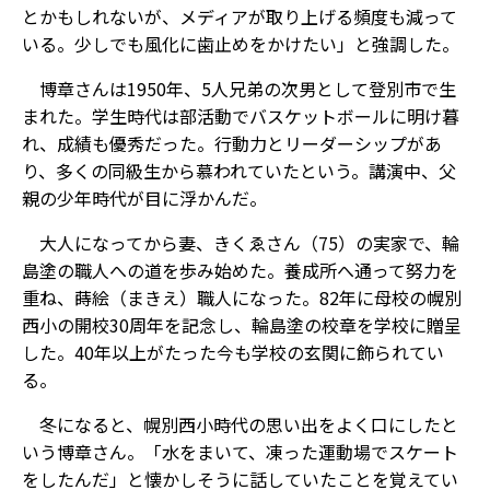
とかもしれないが、メディアが取り上げる頻度も減って
いる。少しでも風化に歯止めをかけたい」と強調した。
博章さんは1950年、5人兄弟の次男として登別市で生
まれた。学生時代は部活動でバスケットボールに明け暮
れ、成績も優秀だった。行動力とリーダーシップがあ
り、多くの同級生から慕われていたという。講演中、父
親の少年時代が目に浮かんだ。
大人になってから妻、きくゑさん（75）の実家で、輪
島塗の職人への道を歩み始めた。養成所へ通って努力を
重ね、蒔絵（まきえ）職人になった。82年に母校の幌別
西小の開校30周年を記念し、輪島塗の校章を学校に贈呈
した。40年以上がたった今も学校の玄関に飾られてい
る。
冬になると、幌別西小時代の思い出をよく口にしたと
いう博章さん。「水をまいて、凍った運動場でスケート
をしたんだ」と懐かしそうに話していたことを覚えてい