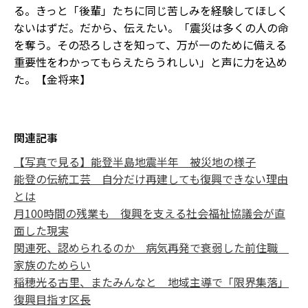
る。きっと「後輩」たちに同じ苦しみを経験してほしく
ないはずだ。だから、伝えたい。「震災は多くの人の命
を奪う。その恐ろしさを知って、万が一のために備える
重要性をわかってもらえたらうれしい」と声に力を込め
た。【金将来】
関連記事
【写真で見る】能登半島地震半年 被災地の様子
能登の伝統工芸 自分だけ再建しても復興できない理由
とは
月100時間の残業も 復興を支える社会福祉協議会が直
面した現実
関連死、認められるのか 病気再発で衰弱した前住職
家族のためらい
稲穂光る古里、またみんなと 地域主導で「限界集落」
復興目指す区長