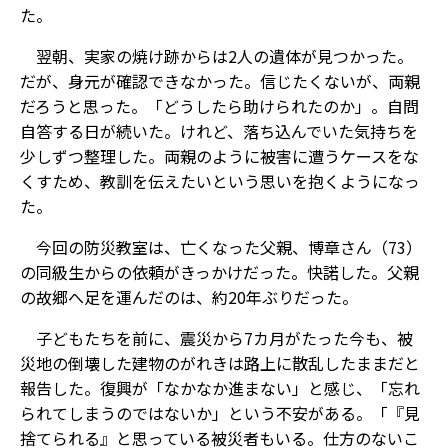
た。
翌朝、実家の焼け跡からは2人の遺体が見つかった。
だが、身元が確認できなかった。信じたくないが、両親
だろうと思った。「どうしたら助けられたのか」。自問
自答する日が続いた。けれど、落ち込んでいた気持ちを
少しずつ整理した。両親のように被害に遭うケースをな
くすため、教訓を伝えたいという思いを抱くようになっ
た。
今回の防災教室は、亡くなった父親、博章さん（73）
の同級生からの依頼がきっかけだった。快諾した。父親
の故郷へ足を運んだのは、約20年ぶりだった。
子どもたちを前に、震災から7カ月がたった今も、被
災地の倒壊した建物のがれきは路上に散乱したままだと
報告した。復興が「なかなか進まない」と感じ、「忘れ
られてしまうのではないか」という不安がある。「『見
捨てられる』と思っている被災者もいる。仕方のないこ