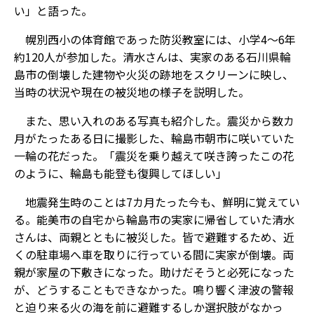
い」と語った。
幌別西小の体育館であった防災教室には、小学4～6年
約120人が参加した。清水さんは、実家のある石川県輪
島市の倒壊した建物や火災の跡地をスクリーンに映し、
当時の状況や現在の被災地の様子を説明した。
また、思い入れのある写真も紹介した。震災から数カ
月がたったある日に撮影した、輪島市朝市に咲いていた
一輪の花だった。「震災を乗り越えて咲き誇ったこの花
のように、輪島も能登も復興してほしい」
地震発生時のことは7カ月たった今も、鮮明に覚えてい
る。能美市の自宅から輪島市の実家に帰省していた清水
さんは、両親とともに被災した。皆で避難するため、近
くの駐車場へ車を取りに行っている間に実家が倒壊。両
親が家屋の下敷きになった。助けだそうと必死になった
が、どうすることもできなかった。鳴り響く津波の警報
と迫り来る火の海を前に避難するしか選択肢がなかっ