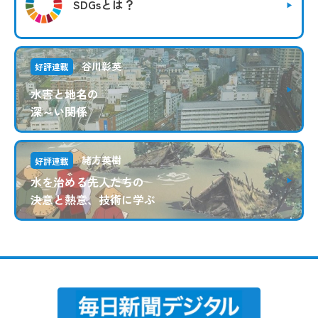
SDGsとは？
谷川彰英
好評連載
水害と地名の
深～い関係
緒方英樹
好評連載
水を治める先人たちの
決意と熱意、技術に学ぶ