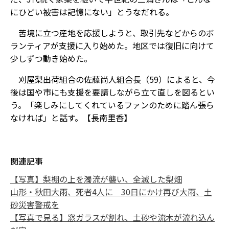
にひどい被害は記憶にない」とうなだれる。
苦境に立つ産地を応援しようと、取引先などからのボ
ランティアが支援に入り始めた。地区では復旧に向けて
少しずつ動き始めた。
刈屋梨出荷組合の佐藤尚人組合長（59）によると、今
後は国や市にも支援を要請しながら立て直しを図るとい
う。「楽しみにしてくれているファンのために踏ん張ら
なければ」と話す。【長南里香】
関連記事
【写真】梨棚の上を濁流が襲い、全滅した梨畑
山形・秋田大雨、死者4人に 30日にかけ再び大雨、土
砂災害警戒を
【写真で見る】窓ガラスが割れ、土砂や流木が流れ込ん