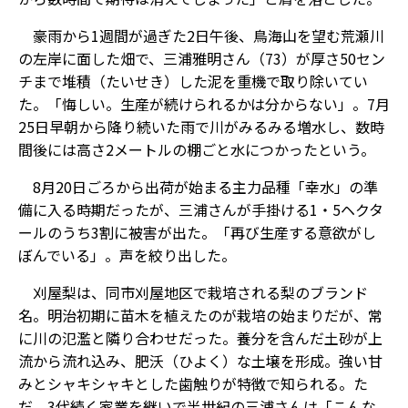
豪雨から1週間が過ぎた2日午後、鳥海山を望む荒瀬川
の左岸に面した畑で、三浦雅明さん（73）が厚さ50セン
チまで堆積（たいせき）した泥を重機で取り除いてい
た。「悔しい。生産が続けられるかは分からない」。7月
25日早朝から降り続いた雨で川がみるみる増水し、数時
間後には高さ2メートルの棚ごと水につかったという。
8月20日ごろから出荷が始まる主力品種「幸水」の準
備に入る時期だったが、三浦さんが手掛ける1・5ヘクタ
ールのうち3割に被害が出た。「再び生産する意欲がし
ぼんでいる」。声を絞り出した。
刈屋梨は、同市刈屋地区で栽培される梨のブランド
名。明治初期に苗木を植えたのが栽培の始まりだが、常
に川の氾濫と隣り合わせだった。養分を含んだ土砂が上
流から流れ込み、肥沃（ひよく）な土壌を形成。強い甘
みとシャキシャキとした歯触りが特徴で知られる。た
だ、3代続く家業を継いで半世紀の三浦さんは「こんな