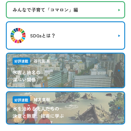
みんなで子育て
「コマロン」編
SDGsとは？
谷川彰英
好評連載
水害と地名の
深～い関係
緒方英樹
好評連載
水を治める先人たちの
決意と熱意、技術に学ぶ