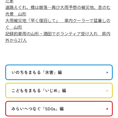
だ家
道路えぐれ、橋は崩落…再び大雨予想の被災地、息のむ
光景 山形
大雨被災地「早く復旧して」 車内クーラーで猛暑しの
ぐ 山形
記録的豪雨の山形・酒田でボランティア受け入れ 県内
外から27人
いのちをまもる
「水害」編
こどもをまもる
「いじめ」編
みらいへつなぐ
「SDGs」編