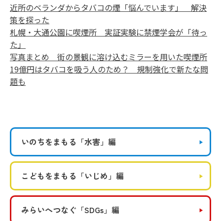
近所のベランダからタバコの煙「悩んでいます」 解決
策を探った
札幌・大通公園に喫煙所 実証実験に禁煙学会が「待っ
た」
写真まとめ 街の景観に溶け込むミラーを用いた喫煙所
19億円はタバコを吸う人のため？ 規制強化で新たな問
題も
いのちをまもる
「水害」編
こどもをまもる
「いじめ」編
みらいへつなぐ
「SDGs」編