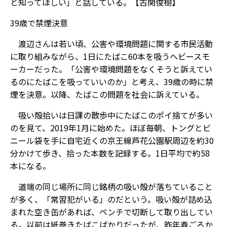
と知ってほしい」と話している。【古関俊樹】
39歳で禁煙決意
渡辺さんは若い頃、公害や環境問題に関する市民活動
に取り組みながら、1日にたばこ60本を吸うヘビースモ
ーカーだった。「公害や環境問題をなくそうと訴えてい
るのにたばこを吸っていいのか」と考え、39歳の時に禁
煙を決意。以降、たばこの問題を社会に訴えている。
吸い殻拾いは日課の散歩中にたばこのポイ捨てが多い
のを見て、2019年1月に始めた。ほぼ毎朝、トングとビ
ニール袋を手に自宅近くの京王線芦花公園駅周辺を約30
分かけて歩き、拾った本数を記録する。1日平均で約58
本になる。
道端の同じ場所に同じ銘柄の吸い殻が落ちていること
が多く、「常習犯がいる」のだという。吸い殻が詰め込
まれた空き缶があれば、ペンチで切断して取り出してい
る。以前は紙巻きたばこばかりだったが、昨年春ごろか