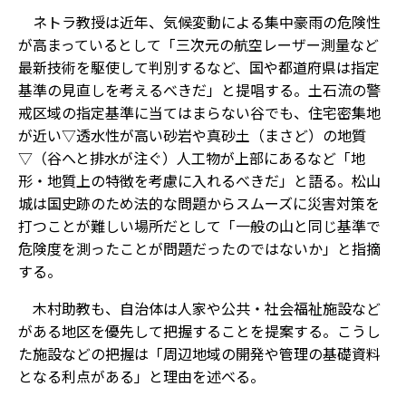
ネトラ教授は近年、気候変動による集中豪雨の危険性
が高まっているとして「三次元の航空レーザー測量など
最新技術を駆使して判別するなど、国や都道府県は指定
基準の見直しを考えるべきだ」と提唱する。土石流の警
戒区域の指定基準に当てはまらない谷でも、住宅密集地
が近い▽透水性が高い砂岩や真砂土（まさど）の地質
▽（谷へと排水が注ぐ）人工物が上部にある――など「地
形・地質上の特徴を考慮に入れるべきだ」と語る。松山
城は国史跡のため法的な問題からスムーズに災害対策を
打つことが難しい場所だとして「一般の山と同じ基準で
危険度を測ったことが問題だったのではないか」と指摘
する。
木村助教も、自治体は人家や公共・社会福祉施設など
がある地区を優先して把握することを提案する。こうし
た施設などの把握は「周辺地域の開発や管理の基礎資料
となる利点がある」と理由を述べる。