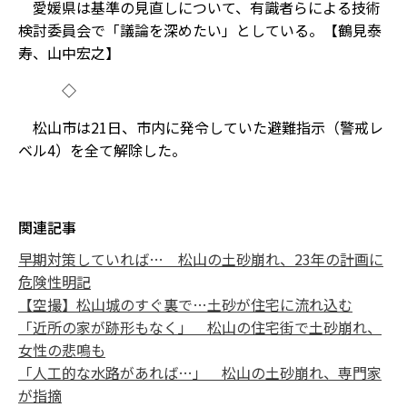
愛媛県は基準の見直しについて、有識者らによる技術
検討委員会で「議論を深めたい」としている。【鶴見泰
寿、山中宏之】
◇
松山市は21日、市内に発令していた避難指示（警戒レ
ベル4）を全て解除した。
関連記事
早期対策していれば… 松山の土砂崩れ、23年の計画に
危険性明記
【空撮】松山城のすぐ裏で…土砂が住宅に流れ込む
「近所の家が跡形もなく」 松山の住宅街で土砂崩れ、
女性の悲鳴も
「人工的な水路があれば…」 松山の土砂崩れ、専門家
が指摘