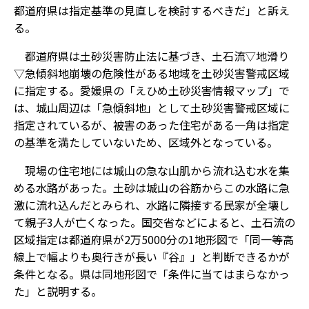
都道府県は指定基準の見直しを検討するべきだ」と訴え
る。
都道府県は土砂災害防止法に基づき、土石流▽地滑り
▽急傾斜地崩壊――の危険性がある地域を土砂災害警戒区域
に指定する。愛媛県の「えひめ土砂災害情報マップ」で
は、城山周辺は「急傾斜地」として土砂災害警戒区域に
指定されているが、被害のあった住宅がある一角は指定
の基準を満たしていないため、区域外となっている。
現場の住宅地には城山の急な山肌から流れ込む水を集
める水路があった。土砂は城山の谷筋からこの水路に急
激に流れ込んだとみられ、水路に隣接する民家が全壊し
て親子3人が亡くなった。国交省などによると、土石流の
区域指定は都道府県が2万5000分の1地形図で「同一等高
線上で幅よりも奥行きが長い『谷』」と判断できるかが
条件となる。県は同地形図で「条件に当てはまらなかっ
た」と説明する。