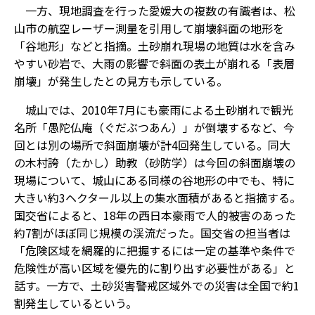
一方、現地調査を行った愛媛大の複数の有識者は、松
山市の航空レーザー測量を引用して崩壊斜面の地形を
「谷地形」などと指摘。土砂崩れ現場の地質は水を含み
やすい砂岩で、大雨の影響で斜面の表土が崩れる「表層
崩壊」が発生したとの見方も示している。
城山では、2010年7月にも豪雨による土砂崩れで観光
名所「愚陀仏庵（ぐだぶつあん）」が倒壊するなど、今
回とは別の場所で斜面崩壊が計4回発生している。同大
の木村誇（たかし）助教（砂防学）は今回の斜面崩壊の
現場について、城山にある同様の谷地形の中でも、特に
大きい約3ヘクタール以上の集水面積があると指摘する。
国交省によると、18年の西日本豪雨で人的被害のあった
約7割がほぼ同じ規模の渓流だった。国交省の担当者は
「危険区域を網羅的に把握するには一定の基準や条件で
危険性が高い区域を優先的に割り出す必要性がある」と
話す。一方で、土砂災害警戒区域外での災害は全国で約1
割発生しているという。