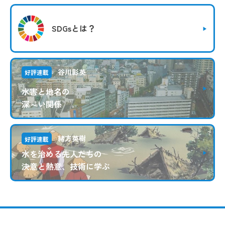
SDGsとは？
谷川彰英
好評連載
水害と地名の
深～い関係
緒方英樹
好評連載
水を治める先人たちの
決意と熱意、技術に学ぶ