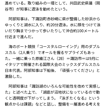
進めている。取り組みの一環として、共田武史県議（岡
谷市）が知事に遊泳を勧めたという。
阿部知事は、下諏訪町赤砂崎に県が整備した砂浜から
ゆっくりと湖水に入り、約20分遊泳。水に顔をつけて泳
いだり胸までつかって歩いたりして沖合約100メートル
付近まで進んだ。
海のボート競技「コースタルローイング」用のダブル
スカル（2人乗り）でオールを握るサプライズもあっ
た。一緒に乗った原織江さん（28）＝諏訪市＝は9月に
イタリアで開催される国際大会のミックスダブルスカル
日本代表。阿部知事は下船後、「頑張ってください」と
激励した。
阿部知事は「諏訪湖のいろんな可能性を改めて実感し
た」と述べた上で、「湖底が沼地状になっているので動
くと透明度が下がってしまう。『泳ぎたくなる』という
観点からは課題」などと話し、整備を一層進める考えを