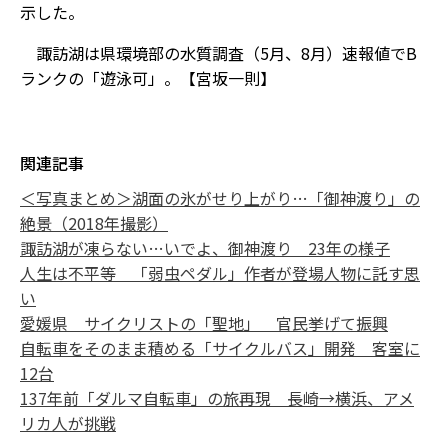
示した。
諏訪湖は県環境部の水質調査（5月、8月）速報値でB
ランクの「遊泳可」。【宮坂一則】
関連記事
＜写真まとめ＞湖面の氷がせり上がり…「御神渡り」の
絶景（2018年撮影）
諏訪湖が凍らない…いでよ、御神渡り 23年の様子
人生は不平等 「弱虫ペダル」作者が登場人物に託す思
い
愛媛県 サイクリストの「聖地」 官民挙げて振興
自転車をそのまま積める「サイクルバス」開発 客室に
12台
137年前「ダルマ自転車」の旅再現 長崎→横浜、アメ
リカ人が挑戦