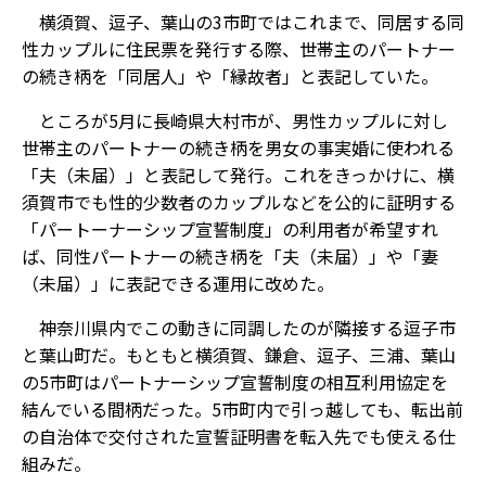
横須賀、逗子、葉山の3市町ではこれまで、同居する同
性カップルに住民票を発行する際、世帯主のパートナー
の続き柄を「同居人」や「縁故者」と表記していた。
ところが5月に長崎県大村市が、男性カップルに対し
世帯主のパートナーの続き柄を男女の事実婚に使われる
「夫（未届）」と表記して発行。これをきっかけに、横
須賀市でも性的少数者のカップルなどを公的に証明する
「パートーナーシップ宣誓制度」の利用者が希望すれ
ば、同性パートナーの続き柄を「夫（未届）」や「妻
（未届）」に表記できる運用に改めた。
神奈川県内でこの動きに同調したのが隣接する逗子市
と葉山町だ。もともと横須賀、鎌倉、逗子、三浦、葉山
の5市町はパートナーシップ宣誓制度の相互利用協定を
結んでいる間柄だった。5市町内で引っ越しても、転出前
の自治体で交付された宣誓証明書を転入先でも使える仕
組みだ。