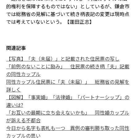
的権利を保障するものではない」としているが、鎌倉市
では総務省の見解に基づいて続き柄表記の変更は現時点
では考えていないという。【蓬田正志】
関連記事
【写真】「夫（未届）」と記載された住民票の写し
「前例のないことに励み」 住民票の続き柄「夫」記載
の同性カップル
同性カップル住民票に「夫（未届）」 総務省の見解を
詳しく
【図解】「事実婚」「法律婚」「パートナーシップ」の
違いは?
「お互いの最期に立ち会えないかも」 同性婚カップル
が訴える不都合
今日から名字も表札も一つ 異例の審判勝ち取った同性
カップルの思い