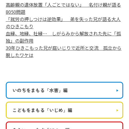
高齢親の遺体放置「人ごとではない」 名付け親が語る
8050問題
「就労の押しつけは逆効果」 弟を失った兄が語る大人
のひきこもり
血縁、地縁、社縁… しがらみから解放された先に「孤
独」の副作用
30年ひきこもった兄が庭いじりで近所と交流 孤立から
脱したワケは
いのちをまもる
「水害」編
こどもをまもる
「いじめ」編