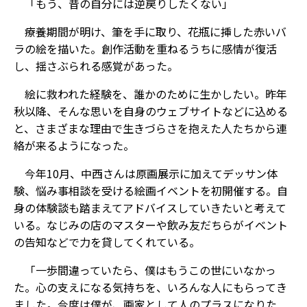
「もう、昔の自分には逆戻りしたくない」
療養期間が明け、筆を手に取り、花瓶に挿した赤いバ
ラの絵を描いた。創作活動を重ねるうちに感情が復活
し、揺さぶられる感覚があった。
絵に救われた経験を、誰かのために生かしたい。昨年
秋以降、そんな思いを自身のウェブサイトなどに込める
と、さまざまな理由で生きづらさを抱えた人たちから連
絡が来るようになった。
今年10月、中西さんは原画展示に加えてデッサン体
験、悩み事相談を受ける絵画イベントを初開催する。自
身の体験談も踏まえてアドバイスしていきたいと考えて
いる。なじみの店のマスターや飲み友だちらがイベント
の告知などで力を貸してくれている。
「一歩間違っていたら、僕はもうこの世にいなかっ
た。心の支えになる気持ちを、いろんな人にもらってき
ました。今度は僕が、画家として人のプラスになりた