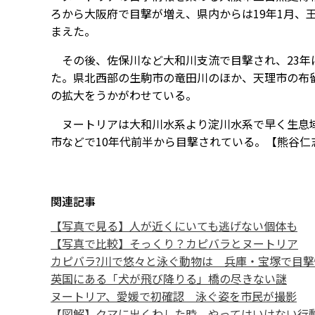
ろから大阪府で目撃が増え、県内からは19年1月、
まえた。
その後、佐保川など大和川支流で目撃され、23年
た。県北西部の生駒市の竜田川のほか、天理市の布
の拡大をうかがわせている。
ヌートリアは大和川水系より淀川水系で早く生息域
市などで10年代前半から目撃されている。【熊谷仁
関連記事
【写真で見る】人が近くにいても逃げない個体も
【写真で比較】そっくり？カピバラとヌートリア
カピバラ?川で悠々と泳ぐ動物は 兵庫・宝塚で目撃
英国にある「犬が飛び降りる」橋の尽きない謎
ヌートリア、愛媛で初確認 泳ぐ姿を市民が撮影
【図解】クマに出くわした時、やってはいけない行動