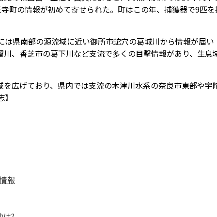
王寺町の情報が初めて寄せられた。町はこの年、捕獲器で9匹を
には県南部の源流域に近い御所市蛇穴の葛城川から情報が届い
留川、香芝市の葛下川など支流で多くの目撃情報があり、生息
を広げており、県内では支流の木津川水系の奈良市東部や宇
志】
情報
は?