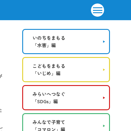
いのちをまもる
「水害」編
こどもをまもる
「いじめ」編
が
みらいへつなぐ
「SDGs」編
な
た
みんなで子育て
ご
「コマロン」編