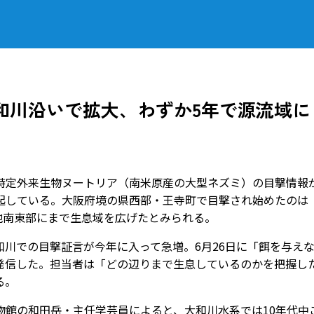
和川沿いで拡大、わずか5年で源流域に
定外来生物ヌートリア（南米原産の大型ネズミ）の目撃情報
起している。大阪府境の県西部・王寺町で目撃され始めたのは
盆地南東部にまで生息域を広げたとみられる。
川での目撃証言が今年に入って急増。6月26日に「餌を与え
発信した。担当者は「どの辺りまで生息しているのかを把握し
る。
館の和田岳・主任学芸員によると、大和川水系では10年代中