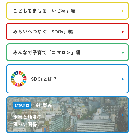
こどもをまもる
「いじめ」編
みらいへつなぐ
「SDGs」編
みんなで子育て
「コマロン」編
SDGsとは？
谷川彰英
好評連載
水害と地名の
深～い関係