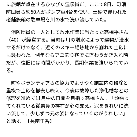
に旅館が点在するひなびた温泉街だ。ここで8日、町消
防団員ら約50人がポンプ車4台を使い、土砂で覆われた
老舗旅館の駐車場を川の水で洗い流していた。
消防団員の一人として放水作業に当たった高橋裕さん
（40）が経営する。当時は川の増水によって建物が浸水
するだけでなく、近くのスキー場跡地から崩れた土砂に
も襲われた。例年ならアユ釣り客でにぎわうかき入れ時
だが、復旧には時間がかかり、長期休業を強いられてい
る。
町やボランティアらの協力でようやく施設内の掃除と
重機で土砂を撤去し終え、今後は故障した浄化槽などの
修理を進めて11月中の再開を目指す高橋さん。「頑張っ
てくれている従業員の存在が心の支え。泥をきれいに洗
い流して、少しずつ元の姿になっていくのがうれしい」
と話す。【長南里香】