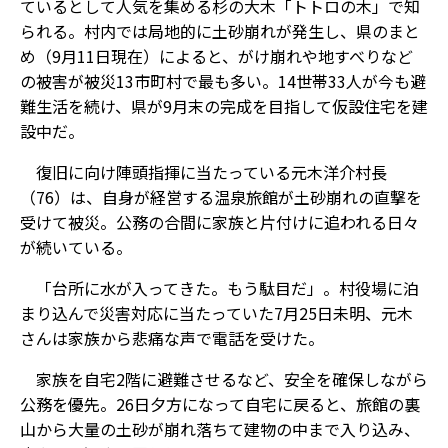
ているとして人気を集める杉の大木「トトロの木」で知
られる。村内では局地的に土砂崩れが発生し、県のまと
め（9月11日現在）によると、がけ崩れや地すべりなど
の被害が被災13市町村で最も多い。14世帯33人が今も避
難生活を続け、県が9月末の完成を目指して仮設住宅を建
設中だ。
復旧に向け陣頭指揮に当たっている元木洋介村長
（76）は、自身が経営する温泉旅館が土砂崩れの直撃を
受けて被災。公務の合間に家族と片付けに追われる日々
が続いている。
「台所に水が入ってきた。もう駄目だ」。村役場に泊
まり込んで災害対応に当たっていた7月25日未明、元木
さんは家族から悲痛な声で電話を受けた。
家族を自宅2階に避難させるなど、安全を確保しながら
公務を優先。26日夕方になって自宅に戻ると、旅館の裏
山から大量の土砂が崩れ落ちて建物の中まで入り込み、