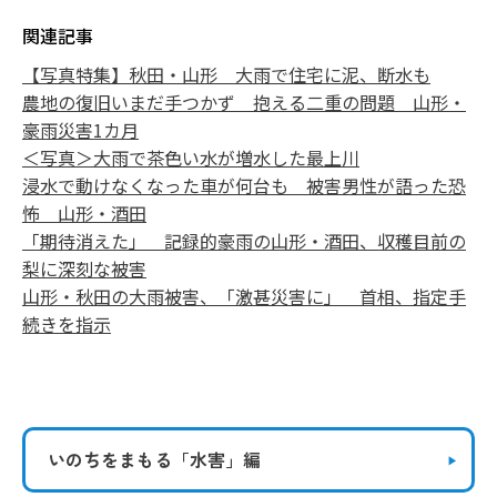
関連記事
【写真特集】秋田・山形 大雨で住宅に泥、断水も
農地の復旧いまだ手つかず 抱える二重の問題 山形・
豪雨災害1カ月
＜写真＞大雨で茶色い水が増水した最上川
浸水で動けなくなった車が何台も 被害男性が語った恐
怖 山形・酒田
「期待消えた」 記録的豪雨の山形・酒田、収穫目前の
梨に深刻な被害
山形・秋田の大雨被害、「激甚災害に」 首相、指定手
続きを指示
いのちをまもる
「水害」編