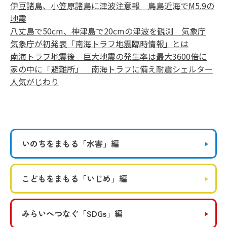
伊豆諸島、小笠原諸島に津波注意報 鳥島近海でM5.9の
地震
八丈島で50cm、神津島で20cmの津波を観測 気象庁
気象庁が初発表「南海トラフ地震臨時情報」とは
南海トラフ地震後 巨大地震の発生率は最大3600倍に
家の中に「避難所」 南海トラフに備え耐震シェルター
人気がじわり
いのちをまもる
「水害」編
こどもをまもる
「いじめ」編
みらいへつなぐ
「SDGs」編