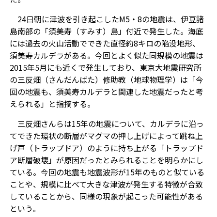
24日朝に津波を引き起こしたM5・8の地震は、伊豆諸
島南部の「須美寿（すみす）島」付近で発生した。海底
には過去の火山活動でできた直径約8キロの陥没地形、
須美寿カルデラがある。今回とよく似た同規模の地震は
2015年5月にも近くで発生しており、東京大地震研究所
の三反畑（さんだんばた）修助教（地球物理学）は「今
回の地震も、須美寿カルデラと関連した地震だったと考
えられる」と指摘する。
三反畑さんらは15年の地震について、カルデラに沿っ
てできた環状の断層がマグマの押し上げによって跳ね上
げ戸（トラップドア）のように持ち上がる「トラップド
ア断層破壊」が原因だったとみられることを明らかにし
ている。今回の地震も地震波形が15年のものと似ている
ことや、規模に比べて大きな津波が発生する特徴が合致
していることから、同様の現象が起こった可能性がある
という。