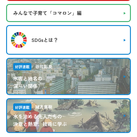
みんなで子育て
「コマロン」編
SDGsとは？
谷川彰英
好評連載
水害と地名の
深～い関係
緒方英樹
好評連載
水を治める先人たちの
決意と熱意、技術に学ぶ