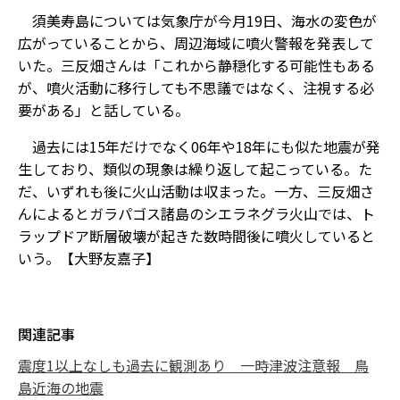
須美寿島については気象庁が今月19日、海水の変色が
広がっていることから、周辺海域に噴火警報を発表して
いた。三反畑さんは「これから静穏化する可能性もある
が、噴火活動に移行しても不思議ではなく、注視する必
要がある」と話している。
過去には15年だけでなく06年や18年にも似た地震が発
生しており、類似の現象は繰り返して起こっている。た
だ、いずれも後に火山活動は収まった。一方、三反畑さ
んによるとガラパゴス諸島のシエラネグラ火山では、ト
ラップドア断層破壊が起きた数時間後に噴火していると
いう。【大野友嘉子】
関連記事
震度1以上なしも過去に観測あり 一時津波注意報 鳥
島近海の地震