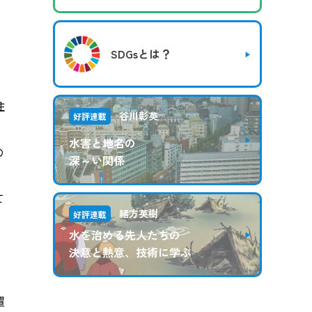
SDGsとは？
住
谷川彰英
好評連載
水害と地名の
の
深～い関係
て
緒方英樹
好評連載
水を治める先人たちの
決意と熱意、技術に学ぶ
置