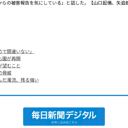
からの被害報告を気にしている」と話した。【山口起儀、矢追
ので間違いない」
も園が再開
が望むこと
の脅威
んだ濁流、残る悔い