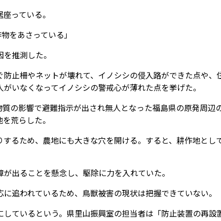
居座っている。
作物をあさっている」
因を推測した。
防止柵やネットが壊れて、イノシシの侵入路ができた点や、
人がいなくなってイノシシの警戒心が薄れた点を挙げた。
物質の影響で避難指示が出され無人となった福島県の原発周辺
地を荒らした。
するため、農地にも大きな穴を開ける。すると、耕作地とし
障が出ることを懸念し、駆除に力を入れていた。
に追われているため、鳥獣被害の現状は把握できていない。
しているという。県里山振興室の担当者は「防止装置の再設