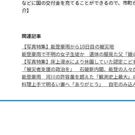
などに国の交付金を充てることができるので、市町
介】
関連記事
【写真特集】能登豪雨から10日目の被災地
能登豪雨で不明の女子生徒か 遺体の服見た父「娘
【写真特集】床上浸水により休園していた認定こど
「被災者支援の政治を」 石破新内閣、能登の人々
能登豪雨 河川の許容量を超えた「観測史上最大」
料理上手で明るい妻へ「ありがとう」 自宅のみ込