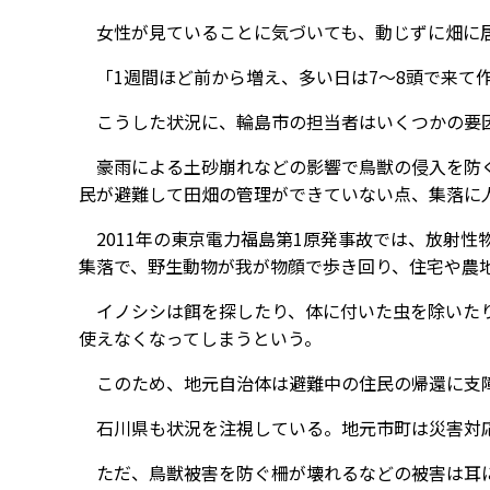
女性が見ていることに気づいても、動じずに畑に
「1週間ほど前から増え、多い日は7～8頭で来て
こうした状況に、輪島市の担当者はいくつかの要
豪雨による土砂崩れなどの影響で鳥獣の侵入を防ぐ
民が避難して田畑の管理ができていない点、集落に
2011年の東京電力福島第1原発事故では、放射性
集落で、野生動物が我が物顔で歩き回り、住宅や農
イノシシは餌を探したり、体に付いた虫を除いたり
使えなくなってしまうという。
このため、地元自治体は避難中の住民の帰還に支
石川県も状況を注視している。地元市町は災害対応
ただ、鳥獣被害を防ぐ柵が壊れるなどの被害は耳に