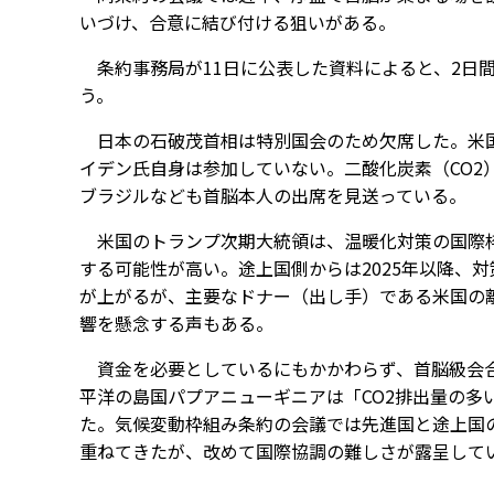
いづけ、合意に結び付ける狙いがある。
条約事務局が11日に公表した資料によると、2日間
う。
日本の石破茂首相は特別国会のため欠席した。米国
イデン氏自身は参加していない。二酸化炭素（CO2）
ブラジルなども首脳本人の出席を見送っている。
米国のトランプ次期大統領は、温暖化対策の国際枠
する可能性が高い。途上国側からは2025年以降、対
が上がるが、主要なドナー（出し手）である米国の離
響を懸念する声もある。
資金を必要としているにもかかわらず、首脳級会合
平洋の島国パプアニューギニアは「CO2排出量の多
た。気候変動枠組み条約の会議では先進国と途上国
重ねてきたが、改めて国際協調の難しさが露呈して