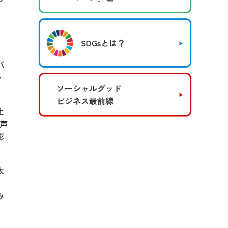
SDGsとは？
バ
・
ソーシャルグッド
ビジネス最前線
止
る声
影
太
み