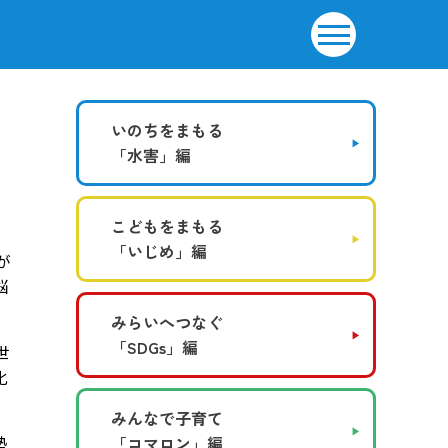
いのちをまもる
「水害」編
こどもをまもる
「いじめ」編
が
脳
みらいへつなぐ
「SDGs」編
世
化
みんなで子育て
勢
「コマロン」編