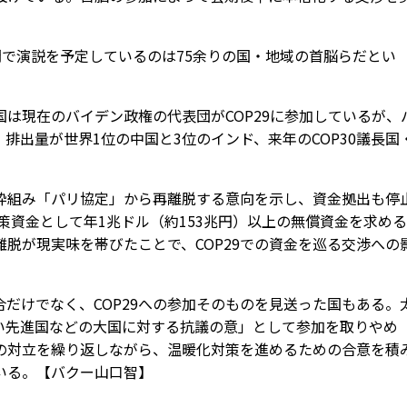
で演説を予定しているのは75余りの国・地域の首脳らだとい
は現在のバイデン政権の代表団がCOP29に参加しているが、
排出量が世界1位の中国と3位のインド、来年のCOP30議長国
組み「パリ協定」から再離脱する意向を示し、資金拠出も停
策資金として年1兆ドル（約153兆円）以上の無償資金を求め
脱が現実味を帯びたことで、COP29での資金を巡る交渉への
だけでなく、COP29への参加そのものを見送った国もある。
い先進国などの大国に対する抗議の意」として参加を取りやめ
の対立を繰り返しながら、温暖化対策を進めるための合意を積
いる。【バクー山口智】