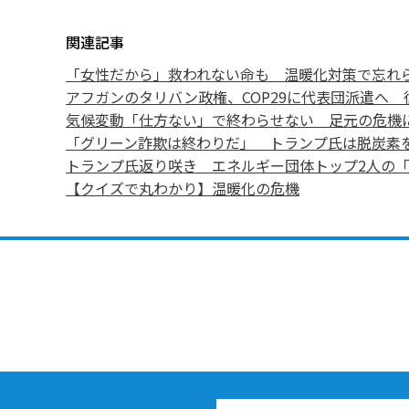
関連記事
「女性だから」救われない命も 温暖化対策で忘れ
アフガンのタリバン政権、COP29に代表団派遣へ 
気候変動「仕方ない」で終わらせない 足元の危機
「グリーン詐欺は終わりだ」 トランプ氏は脱炭素
トランプ氏返り咲き エネルギー団体トップ2人の
【クイズで丸わかり】温暖化の危機