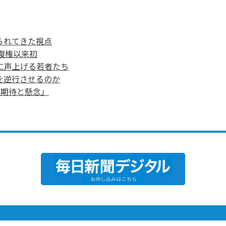
られてきた視点
復権以来初
に声上げる若者たち
を逆行させるのか
「期待と懸念」