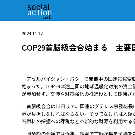
2024.11.12
COP29首脳級会合始まる 主
アゼルバイジャン・バクーで開催中の国連気候変動枠
始まった。COP29は途上国の地球温暖化対策の資
が参加せず、交渉や対策強化の推進役として期待さ
首脳級会合は13日まで。国連のグテレス事務総長
界が負担しなければならない。そうでなければ人類
石燃料の採掘への課税など革新的な財源を利用する
同条約の会議では近年、序盤で首脳が集まる場を設