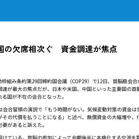
要国の欠席相次ぐ 資金調達が焦点
組み条約第29回締約国会議（COP29）で12日、首脳級会合
金調達が最大の焦点だが、日本や米国、中国といった主要国の首
れる国が不在の会合となった。
は会合冒頭の演説で「もう時間がない。気候変動対策の資金は
がその代償を払うことになる」と述べ、無償資金の大幅増や、
必要があると訴えた。
けている。首脳の参加によって会期後半に本格化する交渉を