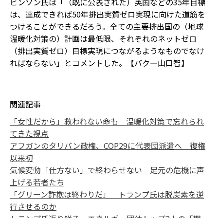
ビンソン氏は「（既に公表された）英国などの35年目標
は、達成できれば50年排出実質ゼロ実現に向けた道筋を
つけることができるだろう。全ての主要排出国の（地球
温暖化対策の）計画は最低限、それぞれのネットゼロ
（排出実質ゼロ）目標実現につながるようなものでなけ
ればならない」とコメントした。【バクー山口智】
関連記事
「女性だから」救われない命も 温暖化対策で忘れられ
てきた視点
アフガンのタリバン政権、COP29に代表団派遣へ 復権
以来初
気候変動「仕方ない」で終わらせない 足元の危機に声
上げる若者たち
「グリーン詐欺は終わりだ」 トランプ氏は脱炭素を逆
行させるのか