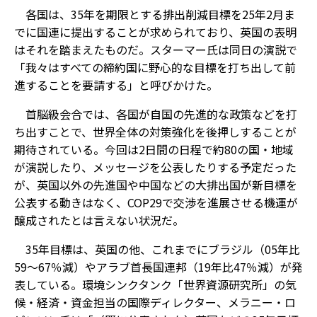
各国は、35年を期限とする排出削減目標を25年2月ま
でに国連に提出することが求められており、英国の表明
はそれを踏まえたものだ。スターマー氏は同日の演説で
「我々はすべての締約国に野心的な目標を打ち出して前
進することを要請する」と呼びかけた。
首脳級会合では、各国が自国の先進的な政策などを打
ち出すことで、世界全体の対策強化を後押しすることが
期待されている。今回は2日間の日程で約80の国・地域
が演説したり、メッセージを公表したりする予定だった
が、英国以外の先進国や中国などの大排出国が新目標を
公表する動きはなく、COP29で交渉を進展させる機運が
醸成されたとは言えない状況だ。
35年目標は、英国の他、これまでにブラジル（05年比
59～67％減）やアラブ首長国連邦（19年比47％減）が発
表している。環境シンクタンク「世界資源研究所」の気
候・経済・資金担当の国際ディレクター、メラニー・ロ