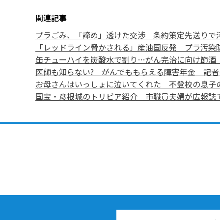
関連記事
プラごみ、「諦め」透けた交渉 条約策定先送りで
「レッドライン脅かされる」産油国反発 プラ汚染
缶チューハイを炭酸水で割り…がん完治に向け節酒 
医師も知らない? がんでももらえる障害年金 記者
お母さんはいっしょに泣いてくれた 不登校の息子
国宝・彦根城のトリビア紹介 市職員夫婦が広報誌