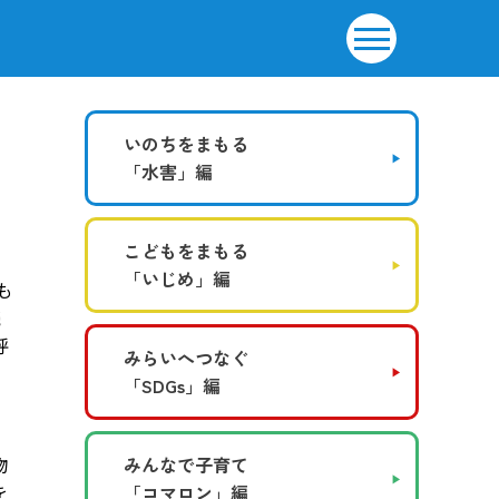
いのちをまもる
「水害」編
こどもをまもる
「いじめ」編
も
続
呼
みらいへつなぐ
「SDGs」編
物
みんなで子育て
を
「コマロン」編