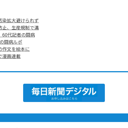
汚染拡大避けられず
防止、生産規制で溝
60代記者の闘病
の闘病ルポ
の作文を絵本に
で漫画連載