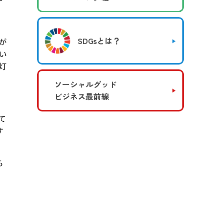
SDGsとは？
が
い
灯
ソーシャルグッド
ビジネス最前線
て
す
ら