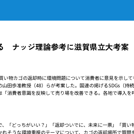
る ナッジ理論参考に滋賀県立大考案
 買い物カゴの返却時に環境問題について消費者に意見を示して
山田歩准教授（48）らが考案した。国連の掲げるSDGs（持
は「消費者意識を反映して売り場を改善できる。各地で導入を
、「どっちがいい？」「返却ついでに、未来に一票」「買い
かれそうな環境重視のテーマについて、カゴの返却場所で質問