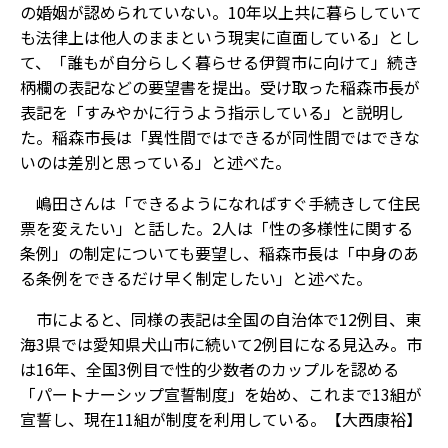
の婚姻が認められていない。10年以上共に暮らしていて
も法律上は他人のままという現実に直面している」とし
て、「誰もが自分らしく暮らせる伊賀市に向けて」続き
柄欄の表記などの要望書を提出。受け取った稲森市長が
表記を「すみやかに行うよう指示している」と説明し
た。稲森市長は「異性間ではできるが同性間ではできな
いのは差別と思っている」と述べた。
嶋田さんは「できるようになればすぐ手続きして住民
票を変えたい」と話した。2人は「性の多様性に関する
条例」の制定についても要望し、稲森市長は「中身のあ
る条例をできるだけ早く制定したい」と述べた。
市によると、同様の表記は全国の自治体で12例目、東
海3県では愛知県犬山市に続いて2例目になる見込み。市
は16年、全国3例目で性的少数者のカップルを認める
「パートナーシップ宣誓制度」を始め、これまで13組が
宣誓し、現在11組が制度を利用している。【大西康裕】