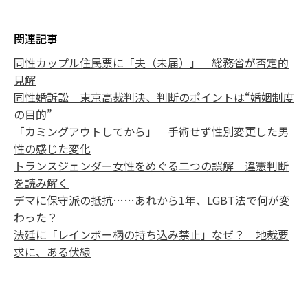
関連記事
同性カップル住民票に「夫（未届）」 総務省が否定的
見解
同性婚訴訟 東京高裁判決、判断のポイントは“婚姻制度
の目的”
「カミングアウトしてから」 手術せず性別変更した男
性の感じた変化
トランスジェンダー女性をめぐる二つの誤解 違憲判断
を読み解く
デマに保守派の抵抗……あれから1年、LGBT法で何が変
わった？
法廷に「レインボー柄の持ち込み禁止」なぜ？ 地裁要
求に、ある伏線