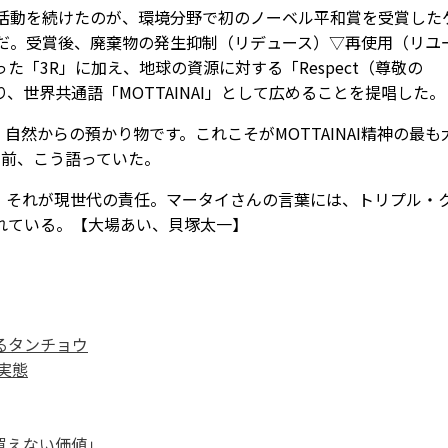
活動を続けたのが、環境分野で初のノーベル平和賞を受賞した
）だ。受賞後、廃棄物の発生抑制（リデュース）▽再使用（リユ
た「3R」に加え、地球の資源に対する「Respect（尊敬の
世界共通語「MOTTAINAI」として広めることを提唱した。
然からの預かり物です。これこそがMOTTAINAI精神の最も
間前、こう語っていた。
れが現世代の責任――。マータイさんの言葉には、トリプル・
れている。【大場あい、貝塚太一】
るタンチョウ
実態
買えない価値」