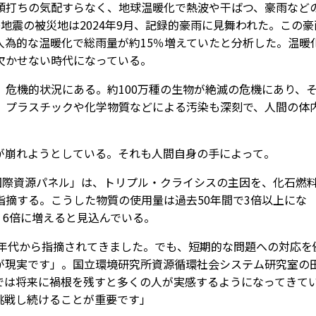
打ちの気配すらなく、地球温暖化で熱波や干ばつ、豪雨など
地震の被災地は2024年9月、記録的豪雨に見舞われた。この豪
人為的な温暖化で総雨量が約15％増えていたと分析した。温暖
欠かせない時代になっている。
危機的状況にある。約100万種の生物が絶滅の危機にあり、
。プラスチックや化学物質などによる汚染も深刻で、人間の体
。
崩れようとしている。それも人間自身の手によって。
国際資源パネル」は、トリプル・クライシスの主因を、化石燃
摘する。こうした物質の使用量は過去50年間で3倍以上にな
・6倍に増えると見込んでいる。
0年代から指摘されてきました。でも、短期的な問題への対応を
が現実です」。国立環境研究所資源循環社会システム研究室の
では将来に禍根を残すと多くの人が実感するようになってきて
挑戦し続けることが重要です」