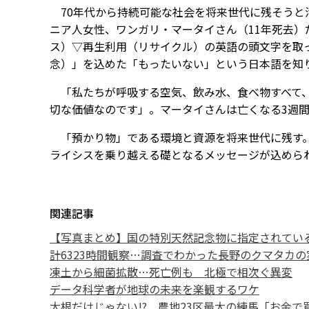
70年代から持続可能な社会を将来世代に残そうと
ニア人女性、ワンガリ・マータイさん（11年死去
ス）▽再生利用（リサイクル）――の英語の頭文字を取っ
念）」を込めた「もったいない」という日本語を知り、
「私たちが呼吸する空気、飲み水、食べ物すべて、自
切な価値なのです」。マータイさんは亡くなる3週
「預かり物」である環境と資源を将来世代に残す。そ
ライシスを乗り越える礎となるメッセージが込めら
関連記事
【写真まとめ】国の特別天然記念物に指定されてい
計6323時間観察…調査でわかった長野のクマタカの
凍土から細菌拡散…死亡例も 北極で相次ぐ異変
データ科学者が地球の未来を楽観するワケ
大根だけじゃない!? 農地23区最大の練馬「お金で