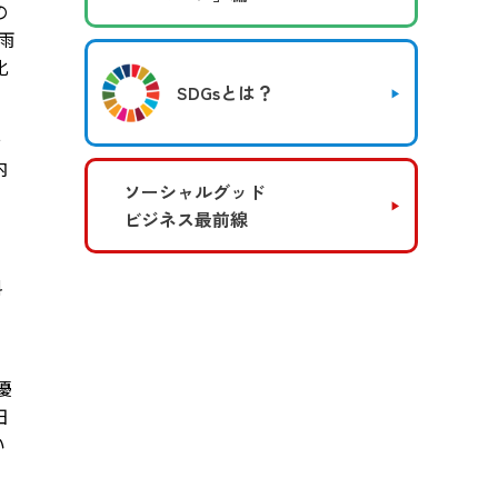
の
雨
化
SDGsとは？
そ
内
ソーシャルグッド
ビジネス最前線
料
優
田
い