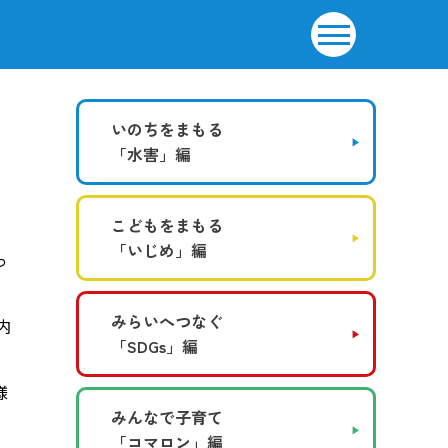
いのちをまもる
「水害」編
こどもをまもる
「いじめ」編
っ
みらいへつなぐ
内
「SDGs」編
。
様
みんなで子育て
「コマロン」編