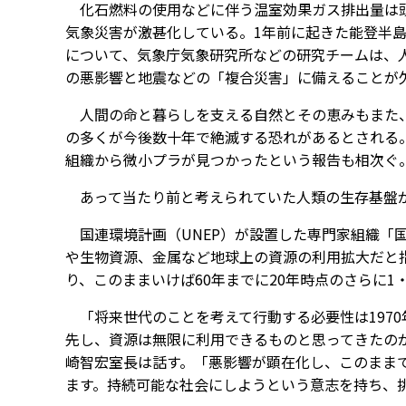
化石燃料の使用などに伴う温室効果ガス排出量は頭
気象災害が激甚化している。1年前に起きた能登半島
について、気象庁気象研究所などの研究チームは、
の悪影響と地震などの「複合災害」に備えることが
人間の命と暮らしを支える自然とその恵みもまた、
の多くが今後数十年で絶滅する恐れがあるとされる
組織から微小プラが見つかったという報告も相次ぐ
あって当たり前と考えられていた人類の生存基盤が
国連環境計画（UNEP）が設置した専門家組織「
や生物資源、金属など地球上の資源の利用拡大だと指
り、このままいけば60年までに20年時点のさらに1
「将来世代のことを考えて行動する必要性は197
先し、資源は無限に利用できるものと思ってきたの
崎智宏室長は話す。「悪影響が顕在化し、このまま
ます。持続可能な社会にしようという意志を持ち、