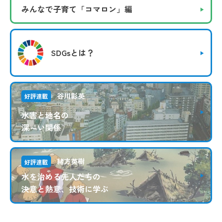
みんなで子育て
「コマロン」編
SDGsとは？
谷川彰英
好評連載
水害と地名の
深～い関係
緒方英樹
好評連載
水を治める先人たちの
決意と熱意、技術に学ぶ