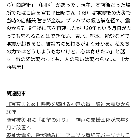
ら）商店街」（同区）があった。現在、商店街だった場
所でたばこ店を営む平田昭さん（78）は地震後の火災で
当時の店舗兼住宅が全焼。プレハブの仮店舗を経て、震
災から7、8年後に店を再建したが「30年という月日がた
っても忘れることはできない。東北、熊本、能登などで
地震が起きると、被災者の気持ちがよく分かる。私たち
の力ではどうしようもないけど、心は寄せたい」と話
す。街の姿は変わっても、人の思いは変わらない。【大
西岳彦】
関連記事
【写真まとめ】呼吸を続ける神戸の街 阪神大震災から
30年
能登被災地に「希望の灯り」 神戸の支援団体が来年3
月に設置へ
阪神大震災、歌が励みに アニソン番組元パーソナリテ