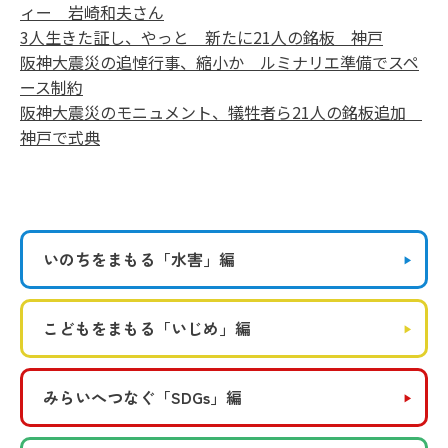
ィー 岩崎和夫さん
3人生きた証し、やっと 新たに21人の銘板 神戸
阪神大震災の追悼行事、縮小か ルミナリエ準備でスペ
ース制約
阪神大震災のモニュメント、犠牲者ら21人の銘板追加
神戸で式典
いのちをまもる
「水害」編
こどもをまもる
「いじめ」編
みらいへつなぐ
「SDGs」編