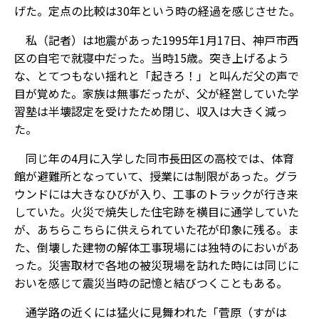
げた。定点の比較は30年という時の経過を感じさせた。
私（記者）は地震があった1995年1月17日、神戸市西
区の自宅で就寝中だった。当時15歳。突き上げるよう
な、とてつもない揺れと「起きろ！」と叫んだ父の声で
目が覚めた。家族は無事だったが、父が経営していた学
習塾は半壊認定を受けたため閉じ、収入は大きく減っ
た。
同じ年の4月に入学した同市長田区の高校では、体育
館が避難所となっていて、授業には制限があった。グラ
ウンドには大きなひびが入り、工事のトラックが行き来
していた。火災で焼失した住宅跡を横目に通学していた
が、あちらこちらに供えられていた花が印象に残る。ま
た、倒壊した建物の解体工事現場には独特のにおいがあ
った。災害取材で各地の被災現場を訪れた時には同じに
おいを感じて震災当時の記憶と結びつくこともある。
通学路の近くには猛火に見舞われた「菅原（すがは