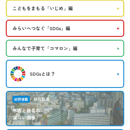
こどもをまもる
「いじめ」編
みらいへつなぐ
「SDGs」編
みんなで子育て
「コマロン」編
SDGsとは？
谷川彰英
好評連載
水害と地名の
深～い関係