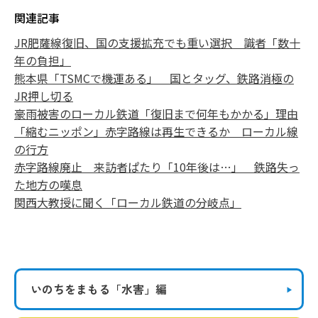
関連記事
JR肥薩線復旧、国の支援拡充でも重い選択 識者「数十
年の負担」
熊本県「TSMCで機運ある」 国とタッグ、鉄路消極の
JR押し切る
豪雨被害のローカル鉄道「復旧まで何年もかかる」理由
「縮むニッポン」赤字路線は再生できるか ローカル線
の行方
赤字路線廃止 来訪者ぱたり「10年後は…」 鉄路失っ
た地方の嘆息
関西大教授に聞く「ローカル鉄道の分岐点」
いのちをまもる
「水害」編