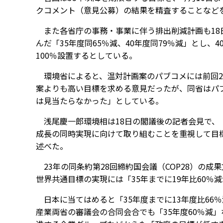
クコメント（意見公募）の結果を精査することなど
また各省庁の事務・事業に伴う排出削減計画も18
んだ「35年度同65％減、40年度同79％減」とし
100％設置するとしている。
環境省によると、温対計画案のパブコメには前回21
案よりも高い目標を求める意見だったが、同省はパ
は見当たらなかった」としている。
浅尾慶一郎環境相は18日の閣議後の記者会見で、
成長の同時実現に向けて取り組むことを重視して目
述べた。
23年の同条約第28回締約国会議（COP28）の成
世界共通目標の実現には「35年までに19年比60％
日本に当てはめると「35年度までに13年度比66
産業両省の審議会の合同会合でも「35年度60％減