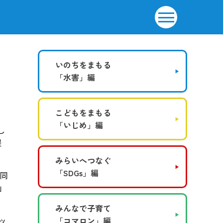
いのちをまもる
「水害」編
こどもをまもる
「いじめ」編
し
提
みらいへつなぐ
「SDGs」編
で同
」
みんなで子育て
ッ
「コマロン」編