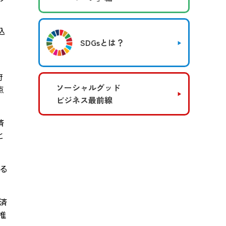
込
SDGsとは？
を
府
ソーシャルグッド
点
ビジネス最前線
済
と
える
済
推