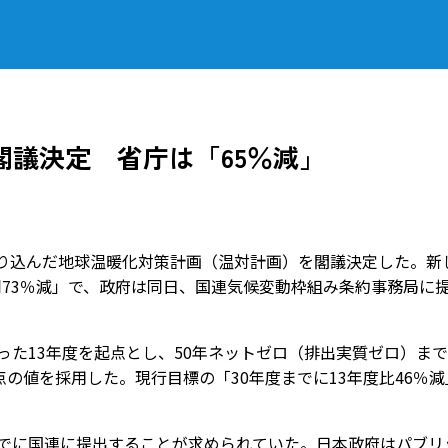
閣議決定 省庁は「65％減」
り込んだ地球温暖化対策計画（温対計画）を閣議決定した。新
度に同73％減」で、政府は同日、国連気候変動枠組み条約事務局に
った13年度を起点とし、50年ネットゼロ（排出実質ゼロ）ま
の値を採用した。現行目標の「30年度までに13年度比46％減
までに国連に提出することが求められていた。日本政府はパブリ