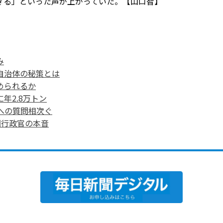
ぎる」といった声が上がっていた。【山口智】
み
自治体の秘策とは
められるか
年2.8万トン
への質問相次ぐ
国行政官の本音