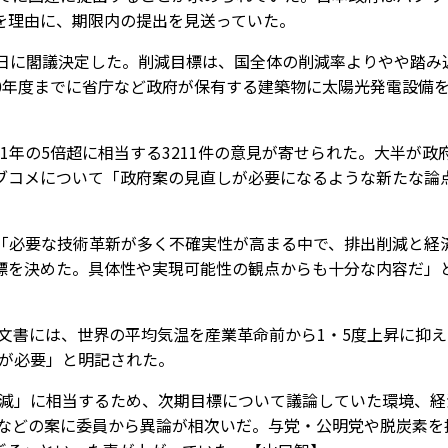
を理由に、期限内の提出を見送っていた。
日に閣議決定した。削減目標は、国全体の削減率よりやや踏み
、40年度までに省庁など政府が保有する建築物に太陽光発電設備
年の5倍超に相当する3211件の意見が寄せられた。大半が政
ブコメについて「政府案の見直しが必要になるような新たな論
「必要な技術革新が多く不確実性が高まる中で、排出削減と経
標を決めた。具体性や実現可能性の観点からも十分な内容だ」
果文書には、世界の平均気温を産業革命前から1・5度上昇に抑
減が必要」と明記された。
％減」に相当するため、次期目標について議論していた環境、経
」などの案に委員から異論が相次いだ。与党・公明党や脱炭素を