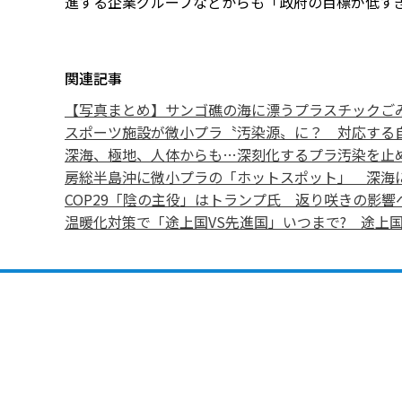
進する企業グループなどからも「政府の目標が低す
関連記事
【写真まとめ】サンゴ礁の海に漂うプラスチックご
スポーツ施設が微小プラ〝汚染源〟に？ 対応する
深海、極地、人体からも…深刻化するプラ汚染を止
房総半島沖に微小プラの「ホットスポット」 深海に
COP29「陰の主役」はトランプ氏 返り咲きの影響
温暖化対策で「途上国VS先進国」いつまで? 途上