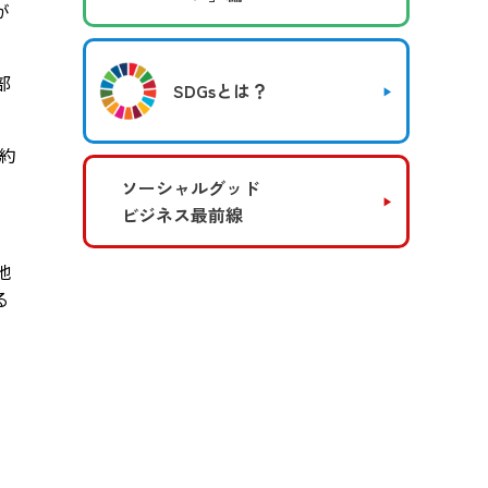
が
部
SDGsとは？
約
ソーシャルグッド
ビジネス最前線
地
る