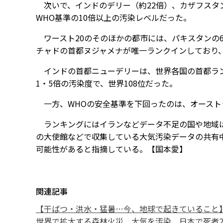
次いで、インドのデリー（約22倍）、カザフスタン
WHO基準の10倍以上の汚染レベルだった。
ワースト20のそのほかの都市には、パキスタンの
チャドの首都ヌジャメナが唯一ランクインしており
インドの首都ニューデリーは、世界各国の首都ラン
1・5倍の汚染度で、世界108位だった。
一方、WHOの安全基準を下回ったのは、オースト
ランキングにはイランなどデータ不足の国や地域は
の大使館などで収集している大気汚染データの共有
可能性があると指摘している。【国本愛】
関連記事
【干ばつ・洪水・猛暑…今、地球で起きていること
世界で拡大する森林火災 大気を汚染、日本で死者