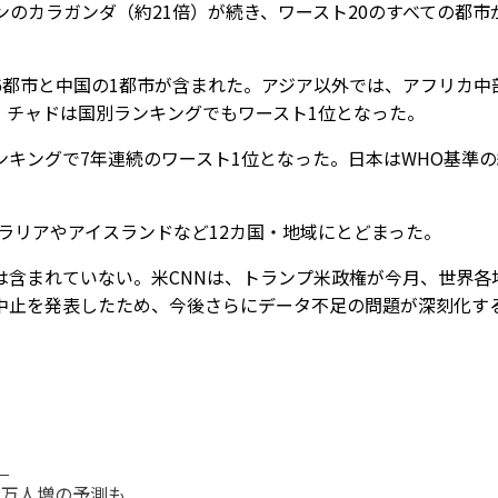
のカラガンダ（約21倍）が続き、ワースト20のすべての都市
6都市と中国の1都市が含まれた。アジア以外では、アフリカ中
、チャドは国別ランキングでもワースト1位となった。
キングで7年連続のワースト1位となった。日本はWHO基準の
ラリアやアイスランドなど12カ国・地域にとどまった。
含まれていない。米CNNは、トランプ米政権が今月、世界各
中止を発表したため、今後さらにデータ不足の問題が深刻化す
】
2万人増の予測も