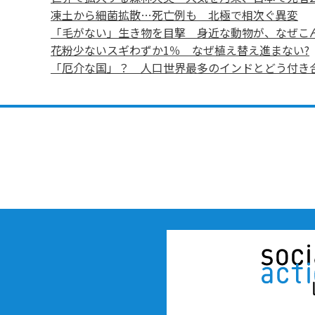
凍土から細菌拡散…死亡例も 北極で相次ぐ異変
「毛がない」生き物を目撃 身近な動物が、なぜこ
花粉少ないスギわずか1％ なぜ植え替え進まない?
「厄介な国」？ 人口世界最多のインドとどう付き