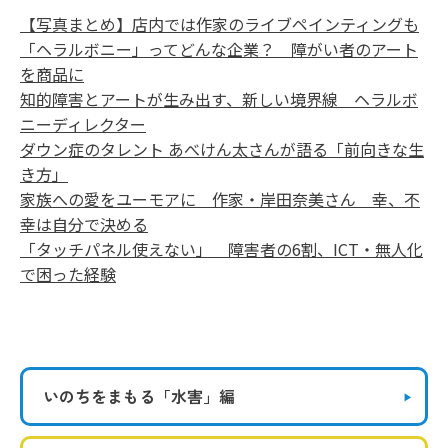
【写真まとめ】店内では作家のライブペインティングも
「ヘラルボニー」ってどんな企業？ 障がい者のアート
を商品に
知的障害とアートが生み出す、新しい境界線 ヘラルボ
ニーディレクター
ダウン症のタレント あべけん太さんが語る「前向きな生
き方」
家族への愛をユーモアに 作家・岸田奈美さん 幸、不
幸は自分で決める
「タッチパネル使えない」 障害者の6割、ICT・無人化
で困った経験
いのちをまもる
「水害」編