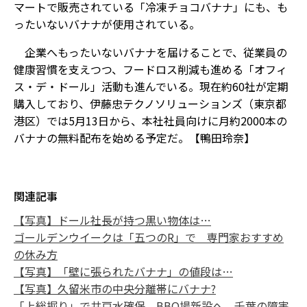
マートで販売されている「冷凍チョコバナナ」にも、も
ったいないバナナが使用されている。
企業へもったいないバナナを届けることで、従業員の
健康習慣を支えつつ、フードロス削減も進める「オフィ
ス・デ・ドール」活動も進んでいる。現在約60社が定期
購入しており、伊藤忠テクノソリューションズ（東京都
港区）では5月13日から、本社社員向けに月約2000本の
バナナの無料配布を始める予定だ。【鴨田玲奈】
関連記事
【写真】ドール社長が持つ黒い物体は…
ゴールデンウイークは「五つのR」で 専門家おすすめ
の休み方
【写真】「壁に張られたバナナ」の値段は…
【写真】久留米市の中央分離帯にバナナ?
「上総掘り」で井戸水確保、BBQ場新設へ 千葉の障害