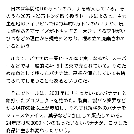
日本は年間約100万トンのバナナを輸入している。そ
のうち20万～25万トンを取り扱うドールによると、主力
生産地のフィリピンでは毎年約2万トンのバナナが、皮
に傷がある▽サイズが小さすぎる・大きすぎる▽形がい
びつ――などの理由から規格外となり、埋め立て廃棄されて
いるという。
加えて、バナナは一房15～20本で実になるが、スーパ
ーなどでは一般的に4～6本の束で売られている。そのた
め端数として残ったバナナは、基準を満たしていても捨
てられてしまうこともあるというのだ。
そこでドールは、2021年に「もったいないバナナ」と
銘打ったプロジェクトを始めた。製菓、製パン業界など
から現在60社以上が参加し、それぞれ規格外のバナナを
ジュースやアイス、菓子などに加工して販売している。
24年度は約2000トンのもったいないバナナが、こうした
商品に生まれ変わったという。