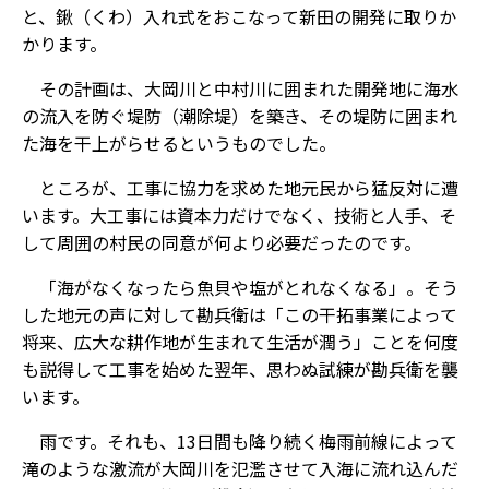
と、鍬（くわ）入れ式をおこなって新田の開発に取りか
かります。
その計画は、大岡川と中村川に囲まれた開発地に海水
の流入を防ぐ堤防（潮除堤）を築き、その堤防に囲まれ
た海を干上がらせるというものでした。
ところが、工事に協力を求めた地元民から猛反対に遭
います。大工事には資本力だけでなく、技術と人手、そ
して周囲の村民の同意が何より必要だったのです。
「海がなくなったら魚貝や塩がとれなくなる」。そう
した地元の声に対して勘兵衛は「この干拓事業によって
将来、広大な耕作地が生まれて生活が潤う」ことを何度
も説得して工事を始めた翌年、思わぬ試練が勘兵衛を襲
います。
雨です。それも、13日間も降り続く梅雨前線によって
滝のような激流が大岡川を氾濫させて入海に流れ込んだ