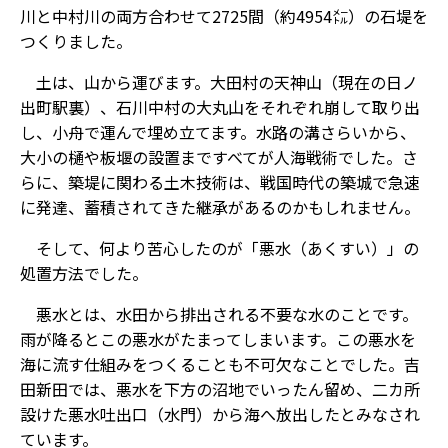
川と中村川の両方合わせて2725間（約4954㍍）の石堤を
つくりました。
土は、山から運びます。大田村の天神山（現在の日ノ
出町駅裏）、石川中村の大丸山をそれぞれ崩して取り出
し、小舟で運んで埋め立てます。水路の溝さらいから、
大小の樋や板堰の設置まですべてが人海戦術でした。さ
らに、築堤に関わる土木技術は、戦国時代の築城で急速
に発達、蓄積されてきた継承があるのかもしれません。
そして、何より苦心したのが「悪水（あくすい）」の
処置方法でした。
悪水とは、水田から排出される不要な水のことです。
雨が降るとこの悪水がたまってしまいます。この悪水を
海に流す仕組みをつくることも不可欠なことでした。吉
田新田では、悪水を下方の沼地でいったん留め、二カ所
設けた悪水吐出口（水門）から海へ放出したとみなされ
ています。