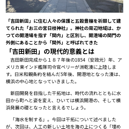
「吉田新田」に住む人々の保護と五穀豊穣を祈願して建
てられた「お三の宮日枝神社」。神社の周辺地域は、か
つての開港場を指す「関内」と区別し、開港場の関門の
外側にあることから「関外」と呼ばれてきた
「吉田新田」の現代的意義とは
吉田新田完成から１８７年後の1854（安政元）年、ア
メリカ東インド艦隊司令官ペリーが洲乾湊に上陸しま
す。日米和親条約を結んだ5年後、開港地となった湊は、
横浜の中心地となっていきました。
新田開発を目指した干拓地は、時代の流れとともに水
田から町へと姿を変え、ひいては横浜開港の、そして横
浜発展の礎となったと言えるでしょう。
「海水を制する」。今回は干拓について述べました
が、次回は、人工の新しい土地を海の上につくる「埋め