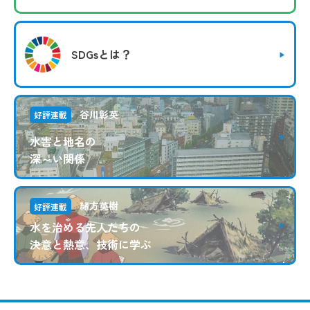
SDGsとは？
谷川彰英
好評連載
水害と地名の
深～い関係
緒方英樹
好評連載
水を治める先人たちの
決意と熱意、技術に学ぶ