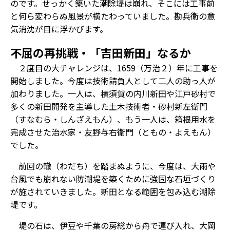
のです。せっかく築いた潮除堤は崩れ、そこには工事前
と何ら変わらぬ風景が横たわっていました。勘兵衛の意
気消沈が目に浮かびます。
不屈の再挑戦・「吉田新田」なるか
２度目の大チャレンジは、1659（万治２）年に工事を
開始しました。今度は技術請負人として二人の助っ人が
加わりました。一人は、横須賀の内川新田や江戸砂村で
多くの新田開発を主導した土木技術者・砂村新左衛門
（すなむら・しんざえもん）、もう一人は、箱根用水を
完成させた治水家・友野与右衛門（ともの・よえもん）
でした。
前回の轍（わだち）を踏まぬように、今度は、大雨や
台風でも崩れない防潮堤を築くために強固な石垣づくり
が施されていきました。新田となる範囲を包み込む潮除
堤です。
堤の石は、伊豆や千葉の房総から舟で運び入れ、大岡