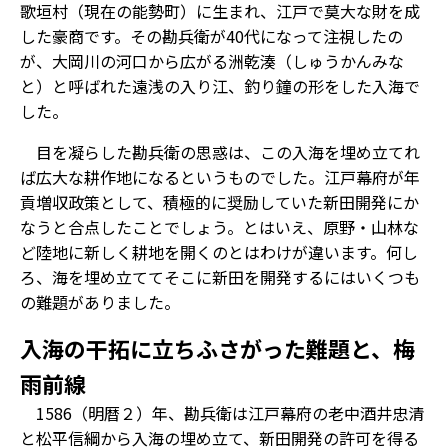
歌垣村（現在の能勢町）に生まれ、江戸で莫大な財を成
した豪商です。その勘兵衛が40代になって注視したの
が、大岡川の河口から広がる洲乾湊（しゅうかんみな
と）と呼ばれた遠浅の入り江、釣り鐘の形をした入海で
した。
目を凝らした勘兵衛の思惑は、この入海を埋め立てれ
ば広大な耕作地になるというものでした。江戸幕府が年
貢増収政策として、積極的に奨励していた新田開発にか
なうと合点したことでしょう。とはいえ、原野・山林な
ど陸地に新しく耕地を開くのとはわけが違います。何し
ろ、海を埋め立ててそこに新田を開発するにはいくつも
の難題がありました。
入海の干拓に立ちふさがった難題と、梅
雨前線
1586（明暦２）年、勘兵衛は江戸幕府の老中酒井忠清
と松平信綱から入海の埋め立て、新田開発の許可を得る