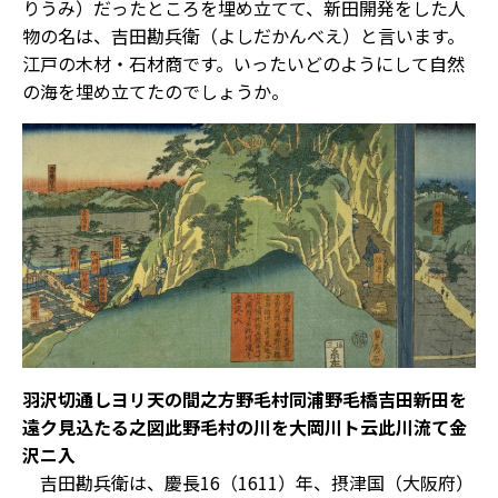
りうみ）だったところを埋め立てて、新田開発をした人
物の名は、吉田勘兵衛（よしだかんべえ）と言います。
江戸の木材・石材商です。いったいどのようにして自然
の海を埋め立てたのでしょうか。
羽沢切通しヨリ天の間之方野毛村同浦野毛橋吉田新田を
遠ク見込たる之図此野毛村の川を大岡川ト云此川流て金
沢ニ入
吉田勘兵衛は、慶長16（1611）年、摂津国（大阪府）