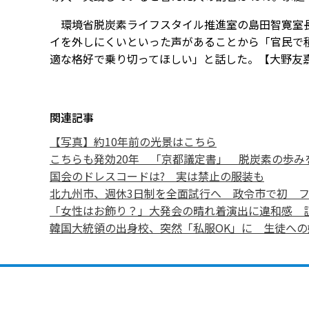
環境省脱炭素ライフスタイル推進室の島田智寛室長
イを外しにくいといった声があることから「官民で
適な格好で乗り切ってほしい」と話した。【大野友
関連記事
【写真】約10年前の光景はこちら
こちらも発効20年 「京都議定書」 脱炭素の歩み
国会のドレスコードは? 実は禁止の服装も
北九州市、週休3日制を全面試行へ 政令市で初 
「女性はお飾り？」大発会の晴れ着演出に違和感 
韓国大統領の出身校、突然「私服OK」に 生徒への