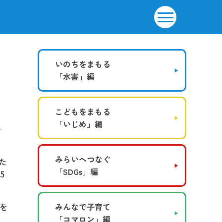
いのちをまもる
「水害」編
こどもをまもる
「いじめ」編
ー
みらいへつなぐ
た
「SDGs」編
5
を
みんなで子育て
「コマロン」編