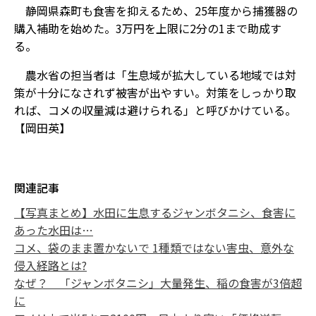
静岡県森町も食害を抑えるため、25年度から捕獲器の
購入補助を始めた。3万円を上限に2分の1まで助成す
る。
農水省の担当者は「生息域が拡大している地域では対
策が十分になされず被害が出やすい。対策をしっかり取
れば、コメの収量減は避けられる」と呼びかけている。
【岡田英】
関連記事
【写真まとめ】水田に生息するジャンボタニシ、食害に
あった水田は…
コメ、袋のまま置かないで 1種類ではない害虫、意外な
侵入経路とは?
なぜ？ 「ジャンボタニシ」大量発生、稲の食害が3倍超
に