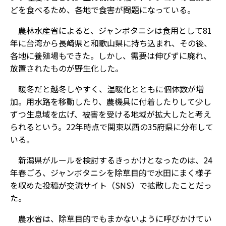
どを食べるため、各地で食害が問題になっている。
農林水産省によると、ジャンボタニシは食用として81
年に台湾から長崎県と和歌山県に持ち込まれ、その後、
各地に養殖場もできた。しかし、需要は伸びずに廃れ、
放置されたものが野生化した。
暖冬だと越冬しやすく、温暖化とともに個体数が増
加。用水路を移動したり、農機具に付着したりして少し
ずつ生息域を広げ、被害を受ける地域が拡大したと考え
られるという。22年時点で関東以西の35府県に分布して
いる。
新潟県がルールを検討するきっかけとなったのは、24
年春ごろ、ジャンボタニシを除草目的で水田にまく様子
を収めた投稿が交流サイト（SNS）で拡散したことだっ
た。
農水省は、除草目的でもまかないように呼びかけてい