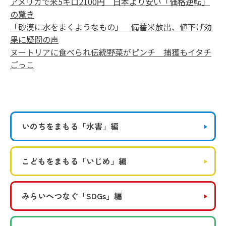
アメリカで米5キロ2100円 日本より安い「価格逆転」
の驚き
「砂漠に水をまくようなもの」 備蓄米放出、値下げ効
果に疑問の声
ヌートリアに食べられ伝統野菜がピンチ 捕獲もイタチ
ごっこ
いのちをまもる
「水害」編
こどもをまもる
「いじめ」編
みらいへつなぐ
「SDGs」編