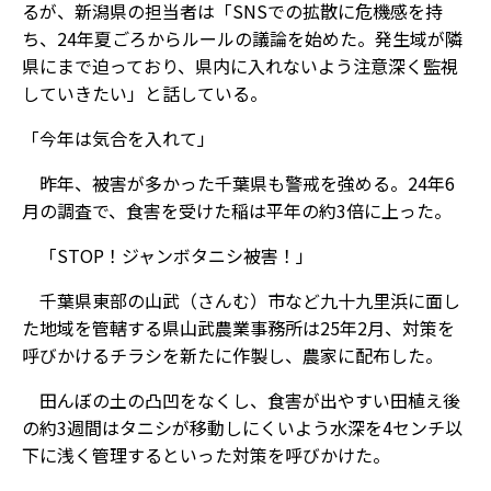
るが、新潟県の担当者は「SNSでの拡散に危機感を持
ち、24年夏ごろからルールの議論を始めた。発生域が隣
県にまで迫っており、県内に入れないよう注意深く監視
していきたい」と話している。
「今年は気合を入れて」
昨年、被害が多かった千葉県も警戒を強める。24年6
月の調査で、食害を受けた稲は平年の約3倍に上った。
「STOP！ジャンボタニシ被害！」
千葉県東部の山武（さんむ）市など九十九里浜に面し
た地域を管轄する県山武農業事務所は25年2月、対策を
呼びかけるチラシを新たに作製し、農家に配布した。
田んぼの土の凸凹をなくし、食害が出やすい田植え後
の約3週間はタニシが移動しにくいよう水深を4センチ以
下に浅く管理するといった対策を呼びかけた。