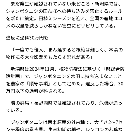
まだ発生が確認されていない米どころ・新潟県では、
ジャンボタニシの田んぼへの持ち込みを禁止するルール
を新たに策定。田植えシーズンを迎え、全国の産地はコ
メの収量を減らしかねない害虫にピリピリしている。
違反に過料30万円も
「一度でも侵入、まん延すると根絶は難しく、本県の
稲作に多大な影響をもたらす恐れがある」
新潟県は2024年11月、植物防疫法に基づく「県総合防
除計画」で、ジャンボタニシを水田に持ち込まないこと
を農家の「順守事項」として定めた。違反した場合、30
万円以下の過料が科される。
隣の群馬・長野両県では確認されており、危機が迫っ
ている。
ジャンボタニシは南米原産の外来種で、大きさ2～7セ
ンチ程度の巻き貝。生育初期の稲や、レンコンの若葉な