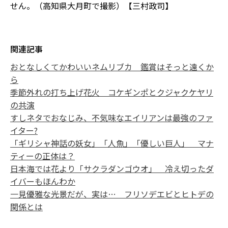
せん。（高知県大月町で撮影）【三村政司】
関連記事
おとなしくてかわいいネムリブカ 鑑賞はそっと遠くか
ら
季節外れの打ち上げ花火 コケギンポとクジャクケヤリ
の共演
すしネタでおなじみ、不気味なエイリアンは最強のファ
イター?
「ギリシャ神話の妖女」「人魚」「優しい巨人」 マナ
ティーの正体は？
日本海では花より「サクラダンゴウオ」 冷え切ったダ
イバーもほんわか
一見優雅な光景だが、実は… フリソデエビとヒトデの
関係とは