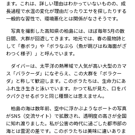
ます。これは、詳しい理由はわかっていないものの、成
長過程で水温の変化が理由だったりエサを探したりする
一般的な習性で、環境悪化とは関係がなさそうです。
写真を撮影した高知県の柏島には、ほぼ毎年5月の数
日間、大群が回遊してきます。地元では、春の風物詩と
して「春ボラ」や「ボラなぶら（魚が跳びはね海面がざ
わつく様子）」と呼んでいます。
ダイバーは、太平洋の熱帯域で人気が高い大型のカマ
ス「バラクーダ」になぞらえ、この大群を「ボラクー
ダ」と称して歓迎します。このボラたちは、生命力にあ
ふれ生き生きと泳いでいます。かつて私が見た、口をパ
クパクさせるボラと同じ種類とは思えません。
柏島の海は数年前、空中に浮かぶようなボートの写真
がSNS（交流サイト）で拡散され、透明度の高さが全国
に知れ渡りました。私が公害の時代に過ごした都市部の
海とは雲泥の差です。このボラたちは美味に違いありま