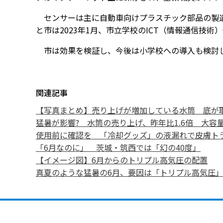
センサーは主に自動車向けプラスチック部品の製造
と市は2023年1月、市立学校のICT（情報通信技
市は効果を検証し、今後は小学校への導入も検討
関連記事
【写真まとめ】売り上げが増加している水筒 底が
猛暑が影響? 水筒の売り上げ、昨年比1.6倍 大容
使用前に確認を 「冷却グッズ」の液漏れで皮膚ト
「6月なのに」 茨城・筑西では「幻の40度」
【イメージ図】6月からのトリプル高気圧の配置
真夏のような猛暑の6月、要因は「トリプル高気圧」