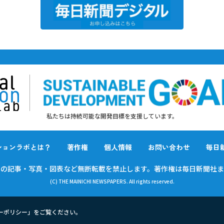
私たちは持続可能な開発目標を支援しています。
ションラボとは？
著作権
個人情報
お問い合わせ
毎日
載の
記事・写真・図表など無断転載を禁止します。
著作権は毎日新聞社ま
(C) THE MAINICHI NEWSPAPERS. All rights reserved.
ーポリシー
」をご覧ください。