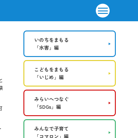
いのちをまもる
「水害」編
こどもをまもる
「いじめ」編
と
県
みらいへつなぐ
「SDGs」編
可
ー
みんなで子育て
「コマロン」編