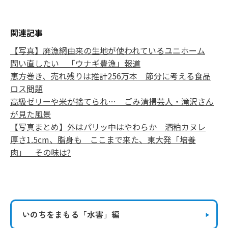
関連記事
【写真】廃漁網由来の生地が使われているユニホーム
問い直したい 「ウナギ豊漁」報道
恵方巻き、売れ残りは推計256万本 節分に考える食品
ロス問題
高級ゼリーや米が捨てられ… ごみ清掃芸人・滝沢さん
が見た風景
【写真まとめ】外はパリッ中はやわらか 酒粕カヌレ
厚さ1.5cm、脂身も ここまで来た、東大発「培養
肉」 その味は?
いのちをまもる
「水害」編