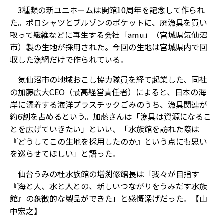
3種類の新ユニホームは開館10周年を記念して作られ
た。ポロシャツとブルゾンのポケットに、廃漁具を買い
取って繊維などに再生する会社「amu」（宮城県気仙沼
市）製の生地が採用された。今回の生地は宮城県内で回
収した漁網だけで作られている。
気仙沼市の地域おこし協力隊員を経て起業した、同社
の加藤広大CEO（最高経営責任者）によると、日本の海
岸に漂着する海洋プラスチックごみのうち、漁具関連が
約6割を占めるという。加藤さんは「漁具は資源になるこ
とを広げていきたい」といい、「水族館を訪れた際は
『どうしてこの生地を採用したのか』という点にも思い
を巡らせてほしい」と語った。
仙台うみの杜水族館の増渕修館長は「我々が目指す
『海と人、水と人との、新しいつながりをうみだす水族
館』の象徴的な製品ができた」と感慨深げだった。【山
中宏之】