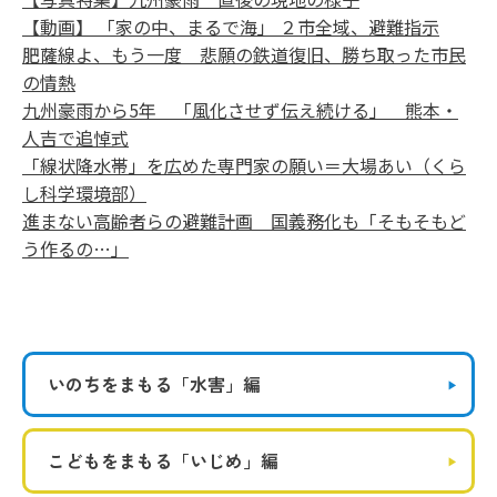
【動画】 「家の中、まるで海」 ２市全域、避難指示
肥薩線よ、もう一度 悲願の鉄道復旧、勝ち取った市民
の情熱
九州豪雨から5年 「風化させず伝え続ける」 熊本・
人吉で追悼式
「線状降水帯」を広めた専門家の願い＝大場あい（くら
し科学環境部）
進まない高齢者らの避難計画 国義務化も「そもそもど
う作るの…」
いのちをまもる
「水害」編
こどもをまもる
「いじめ」編