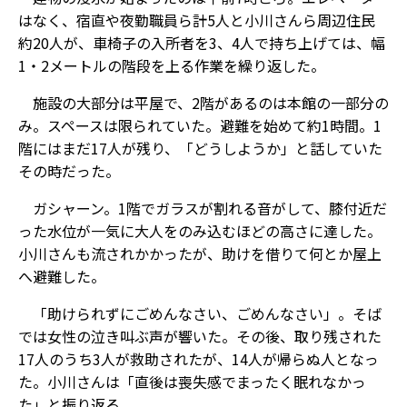
はなく、宿直や夜勤職員ら計5人と小川さんら周辺住民
約20人が、車椅子の入所者を3、4人で持ち上げては、幅
1・2メートルの階段を上る作業を繰り返した。
施設の大部分は平屋で、2階があるのは本館の一部分の
み。スペースは限られていた。避難を始めて約1時間。1
階にはまだ17人が残り、「どうしようか」と話していた
その時だった。
ガシャーン。1階でガラスが割れる音がして、膝付近だ
った水位が一気に大人をのみ込むほどの高さに達した。
小川さんも流されかかったが、助けを借りて何とか屋上
へ避難した。
「助けられずにごめんなさい、ごめんなさい」。そば
では女性の泣き叫ぶ声が響いた。その後、取り残された
17人のうち3人が救助されたが、14人が帰らぬ人となっ
た。小川さんは「直後は喪失感でまったく眠れなかっ
た」と振り返る。