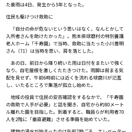
た豪雨は4日、発生から5年となった。
住民も駆けつけ救助に
「自分の命が危ないという思いはなく、なんとかして
入所者さんを助けたかった」。熊本県球磨村の特別養護
老人ホーム「千寿園」で当時、救助に当たった小川豊明
さん（71）は当時を思い、肩を落とした。
あの日、前日から降り続いた雨は日付をまたいで強く
なり、自宅屋根を激しくたたきつけた。雨脚は弱まる気
配を見せず、午前6時前には近くを流れる球磨川が氾濫
し、いたるところで集落が孤立し始めた。
地域の役員で住民の安否確認をするなかで、「千寿園
の救助で人手が必要」と話を聞き、自宅から約80メート
ル離れた園を目指した。到着すると、職員らが利用者70
人を2階に「垂直避難」させる準備を始めていた。
建物の浸水が始まったのは午前7時ごろ。エレベーター