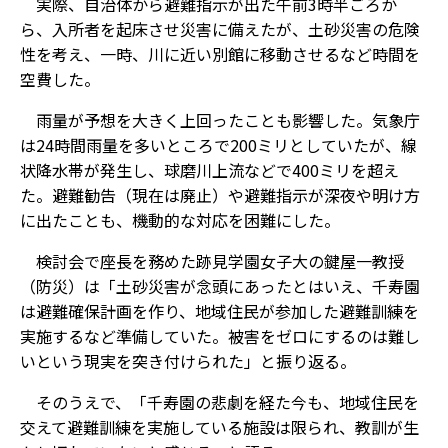
実際、自治体から避難指示が出た午前3時半ごろか
ら、入所者を起床させ災害に備えたが、土砂災害の危険
性を考え、一時、川に近い別館に移動させるなど時間を
空費した。
雨量が予想を大きく上回ったことも影響した。気象庁
は24時間雨量を多いところで200ミリとしていたが、線
状降水帯が発生し、球磨川上流などで400ミリを超え
た。避難勧告（現在は廃止）や避難指示が深夜や明け方
に出たことも、機動的な対応を困難にした。
検討会で座長を務めた跡見学園女子大の鍵屋一教授
（防災）は「土砂災害が念頭にあったとはいえ、千寿園
は避難確保計画を作り、地域住民が参加した避難訓練を
実施するなど準備していた。被害をゼロにするのは難し
いという現実を突き付けられた」と振り返る。
そのうえで、「千寿園の悲劇を経た今も、地域住民を
交えて避難訓練を実施している施設は限られ、教訓が生