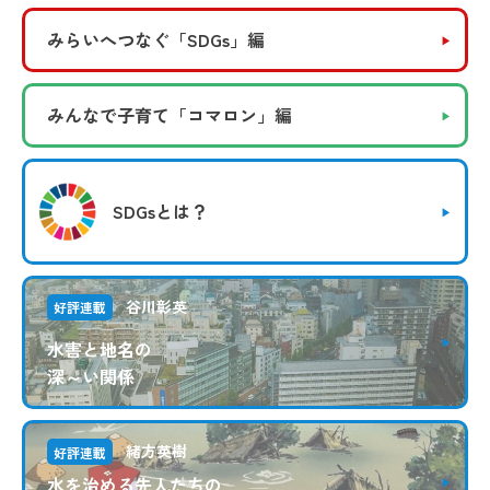
みらいへつなぐ
「SDGs」編
みんなで子育て
「コマロン」編
SDGsとは？
谷川彰英
好評連載
水害と地名の
深～い関係
緒方英樹
好評連載
水を治める先人たちの