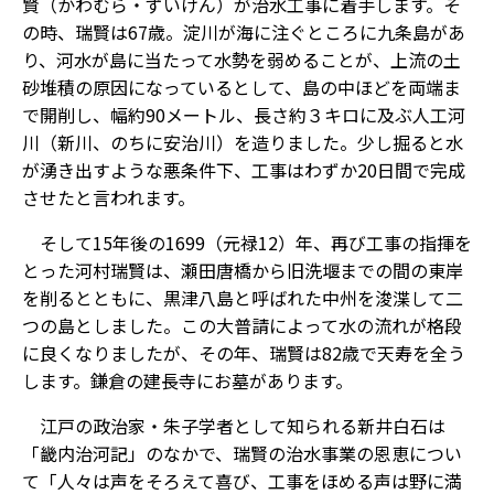
賢（かわむら・ずいけん）が治水工事に着手します。そ
の時、瑞賢は67歳。淀川が海に注ぐところに九条島があ
り、河水が島に当たって水勢を弱めることが、上流の土
砂堆積の原因になっているとして、島の中ほどを両端ま
で開削し、幅約90メートル、長さ約３キロに及ぶ人工河
川（新川、のちに安治川）を造りました。少し掘ると水
が湧き出すような悪条件下、工事はわずか20日間で完成
させたと言われます。
そして15年後の1699（元禄12）年、再び工事の指揮を
とった河村瑞賢は、瀬田唐橋から旧洗堰までの間の東岸
を削るとともに、黒津八島と呼ばれた中州を浚渫して二
つの島としました。この大普請によって水の流れが格段
に良くなりましたが、その年、瑞賢は82歳で天寿を全う
します。鎌倉の建長寺にお墓があります。
江戸の政治家・朱子学者として知られる新井白石は
「畿内治河記」のなかで、瑞賢の治水事業の恩恵につい
て「人々は声をそろえて喜び、工事をほめる声は野に満