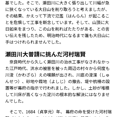
基でした。そこで、瀬田川に大きく張り出して川幅が急
に狭くなっている大日山を削り取ろうと考えましたが、
その結果、かえって下流で氾濫（はんらん）が起こるこ
とを危惧して工事を断念しています。そして、山頂に大
日如来をまつり、この山を削ればたたりがある、との言
い伝えを残したため、明治時代になるまで誰も大日山に
手はつけれられませんでした。
瀬田川大普請に挑んだ河村瑞賢
奈良時代から久しく瀬田川の治水工事がなされなかっ
た江戸時代、洪水の被害を被った周辺の村々から何度も
川浚（かわざら）えの嘆願が出され、川底の浚渫（しゅ
んせつ）、砂地や葭地（よしじ）の撤去、堤や杭柵の設
置等が幕府の指示で行われました。しかし、土砂が堆積
して川床が高くなった淀川の根本的な解決にはなりませ
んでした。
そこで、1684（貞享元）年、 幕府の命を受けた河村瑞