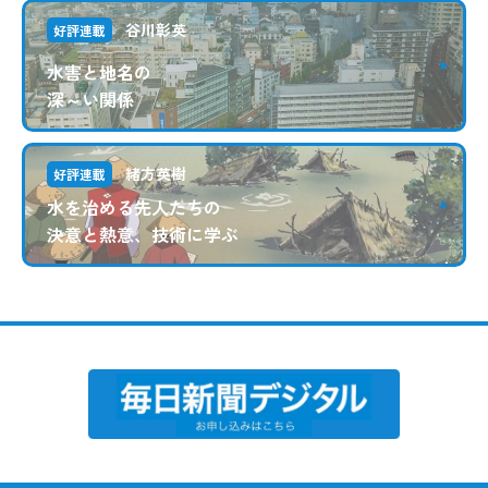
谷川彰英
好評連載
水害と地名の
深～い関係
緒方英樹
好評連載
水を治める先人たちの
決意と熱意、技術に学ぶ