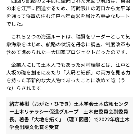
西回り航路の２年前に整備された東回り航路は、奥羽
の米を江戸に回送するため、阿武隈川の河口から太平洋
を通って将軍の住む江戸へ年貢米を届ける重要なルート
でした。
これら２つの海運ルートは、瑞賢をリーダーとして気
象海象をはじめ、航路の状況を丹念に調査、制度改革も
含めて進められた一大国家プロジェクトだったのです。
企業人にして土木人でもあった河村瑞賢とは、江戸と
大坂の礎を創るにあたり「大局と細部」の両方を見る力
を持った革新的な大人物であったことに改めて唸（う
な）らされます。
緒方英樹（おがた・ひでき）土木学会土木広報センタ
ー土木リテラシー促進グループ 土木史委員会副委員
長。著書「大地を拓く」（理工図書）で2022年度土木
学会出版文化賞を受賞