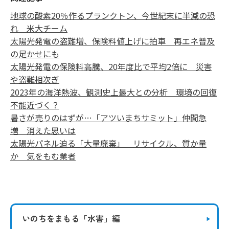
地球の酸素20％作るプランクトン、今世紀末に半減の恐
れ 米大チーム
太陽光発電の盗難増、保険料値上げに拍車 再エネ普及
の足かせにも
太陽光発電の保険料高騰、20年度比で平均2倍に 災害
や盗難相次ぎ
2023年の海洋熱波、観測史上最大との分析 環境の回復
不能近づく？
暑さが売りのはずが…「アツいまちサミット」仲間急
増 消えた思いは
太陽光パネル迫る「大量廃棄」 リサイクル、質か量
か 気をもむ業者
いのちをまもる
「水害」編