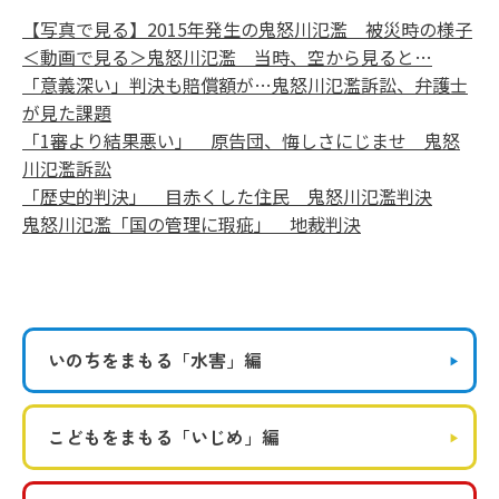
【写真で見る】2015年発生の鬼怒川氾濫 被災時の様子
＜動画で見る＞鬼怒川氾濫 当時、空から見ると…
「意義深い」判決も賠償額が…鬼怒川氾濫訴訟、弁護士
が見た課題
「1審より結果悪い」 原告団、悔しさにじませ 鬼怒
川氾濫訴訟
「歴史的判決」 目赤くした住民 鬼怒川氾濫判決
鬼怒川氾濫「国の管理に瑕疵」 地裁判決
いのちをまもる
「水害」編
こどもをまもる
「いじめ」編