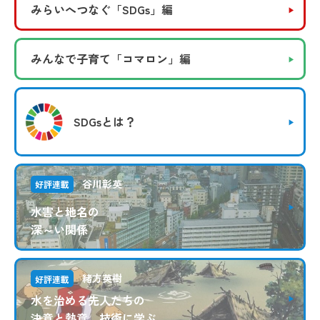
みらいへつなぐ
「SDGs」編
みんなで子育て
「コマロン」編
SDGsとは？
谷川彰英
好評連載
水害と地名の
深～い関係
緒方英樹
好評連載
水を治める先人たちの
決意と熱意、技術に学ぶ