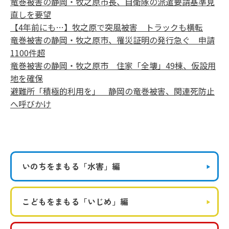
竜巻被害の静岡・牧之原市長、自衛隊の派遣要請基準見
直しを要望
【4年前にも…】牧之原で突風被害 トラックも横転
竜巻被害の静岡・牧之原市、罹災証明の発行急ぐ 申請
1100件超
竜巻被害の静岡・牧之原市 住家「全壊」49棟、仮設用
地を確保
避難所「積極的利用を」 静岡の竜巻被害、関連死防止
へ呼びかけ
いのちをまもる
「水害」編
こどもをまもる
「いじめ」編