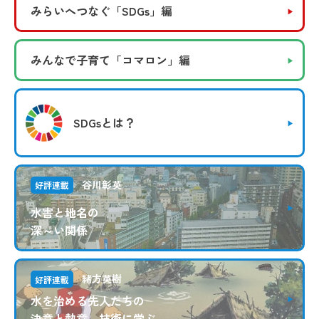
みらいへつなぐ
「SDGs」編
みんなで子育て
「コマロン」編
SDGsとは？
谷川彰英
好評連載
水害と地名の
深～い関係
緒方英樹
好評連載
水を治める先人たちの
決意と熱意、技術に学ぶ