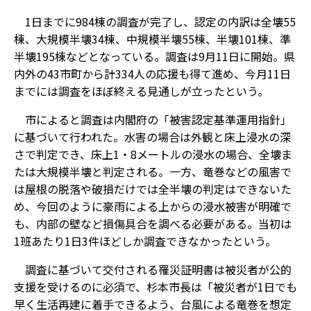
1日までに984棟の調査が完了し、認定の内訳は全壊55
棟、大規模半壊34棟、中規模半壊55棟、半壊101棟、準
半壊195棟などとなっている。調査は9月11日に開始。県
内外の43市町から計334人の応援も得て進め、今月11日
までには調査をほぼ終える見通しが立ったという。
市によると調査は内閣府の「被害認定基準運用指針」
に基づいて行われた。水害の場合は外観と床上浸水の深
さで判定でき、床上1・8メートルの浸水の場合、全壊ま
たは大規模半壊と判定される。一方、竜巻などの風害で
は屋根の脱落や破損だけでは全半壊の判定はできないた
め、今回のように豪雨による上からの浸水被害が明確で
も、内部の壁など損傷具合を調べる必要がある。当初は
1班あたり1日3件ほどしか調査できなかったという。
調査に基づいて交付される罹災証明書は被災者が公的
支援を受けるのに必須で、杉本市長は「被災者が1日でも
早く生活再建に着手できるよう、台風による竜巻を想定