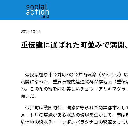
2025.10.19
重伝建に選ばれた町並みで満開
奈良県橿原市今井町3の今井西環濠（かんごう）広
満開になった。重要伝統的建造物群保存地区（重伝
み。この花の蜜を好む美しいチョウ「アサギマダラ
願いだ。
今井町は戦国時代、環濠に守られた商業都市として
メートルの環濠がある水辺の環境を生かして、市は
危惧種の淡水魚・ニッポンバラタナゴの繁殖をして