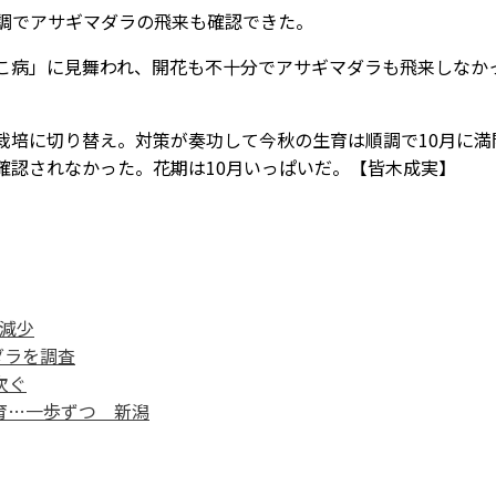
順調でアサギマダラの飛来も確認できた。
こ病」に見舞われ、開花も不十分でアサギマダラも飛来しなか
栽培に切り替え。対策が奏功して今秋の生育は順調で10月に満
確認されなかった。花期は10月いっぱいだ。【皆木成実】
減少
ダラを調査
次ぐ
育…一歩ずつ 新潟