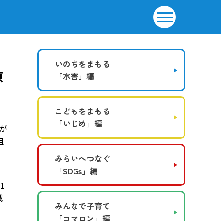
いのちをまもる
原
「水害」編
こどもをまもる
「いじめ」編
が
組
の
みらいへつなぐ
「SDGs」編
1
滅
みんなで子育て
「コマロン」編