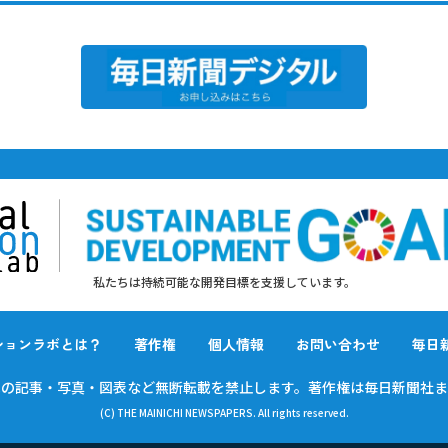
私たちは持続可能な開発目標を支援しています。
ションラボとは？
著作権
個人情報
お問い合わせ
毎日
載の
記事・写真・図表など無断転載を禁止します。
著作権は毎日新聞社ま
(C) THE MAINICHI NEWSPAPERS. All rights reserved.