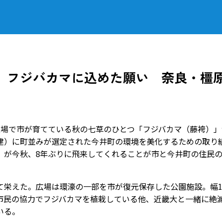
、フジバカマに込めた願い 奈良・橿
場で市が育てている秋の七草のひとつ「フジバカマ（藤袴）」
建）に町並みが選定された今井町の環境を美化するための取り
」が今秋、8年ぶりに飛来してくれることが市と今井町の住民
栄えた。広場は環濠の一部を市が復元保存した公園施設。幅1
市民の協力でフジバカマを植栽している他、近畿大と一緒に絶
いる。