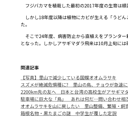
フジバカマを植栽した最初の2017年度の生育は
しかし18年度以降は植物にカビが生える「うどん
た。
そこで24年度、病害防止から直植えをプランター
となった。しかしアサギマダラ飛来は10月上旬には
関連記事
【写真】里山で減少している国蝶オオムラサキ
スズメが絶滅危惧種に? 里山の鳥、チョウが急速に
2200km先の友へ 日本と台湾の高校生がアサギマ
駐車場に巨大な「鳥」 あれは何だ…問い合わせ相
オオムラサキを山に戻したい 里山整備、繁殖・飼
箱根名物・黒たまごの謎 中学生が覆した定説