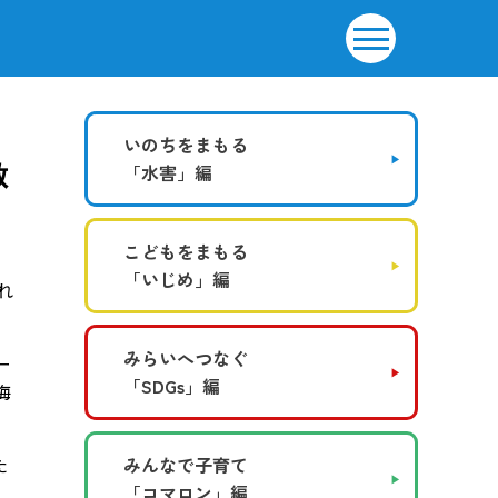
いのちをまもる
敬
「水害」編
こどもをまもる
「いじめ」編
れ
みらいへつなぐ
ー
「SDGs」編
悔
た
みんなで子育て
「コマロン」編