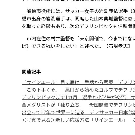
船橋市役所には、サッカー女子の岩渕亜依選手（3
橋市出身の岩渕選手は、同席した山本典城監督に寄せ
を取った経験もあり、次のデフリンピックも信頼関
市内在住の村井監督も「東京開催で、今までにない
ぱ）できる戦いをしたい」と述べた。【石塚孝志】
関連記事
「サインエール」目に届け 手話から考案 デフリ
「この下手くそ」 悪口から始めたゴルフでデフリ
デフリンピックまで1カ月 選手と小学生が交流 
金メダリストが「独り立ち」 母国開催でデフリン
出会って17年で世界一に迫る デフサッカー日本代
＜写真で見る＞新しい応援方法「サインエール」 