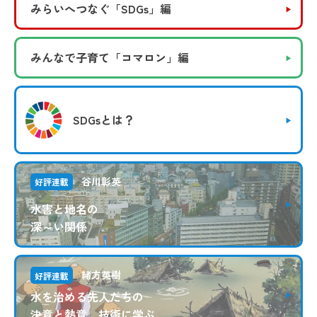
みらいへつなぐ
「SDGs」編
みんなで子育て
「コマロン」編
SDGsとは？
谷川彰英
好評連載
水害と地名の
深～い関係
緒方英樹
好評連載
水を治める先人たちの
決意と熱意、技術に学ぶ