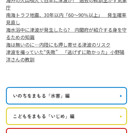
海外の火山噴火で日本に津波が? 過去の教訓生かす気象
庁
南海トラフ地震、30年以内「60～90％以上」 発生確率
見直し
海水浴中に津波が発生したら? 内閣府が紹介する身を守
るための知識
海は無いのに…内陸にも押し寄せる津波のリスク
津波を撮っていた“失敗” 「逃げずに助かった」小野陽
洋さんの教訓
いのちをまもる
「水害」編
こどもをまもる
「いじめ」編