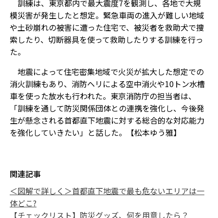
訓練は、東京都内で最大震度7を観測し、各地で大規
模災害が発生したと想定。緊急車両の進入が難しい地域
や土砂崩れの被害に遭った住宅で、被災者を救助犬で捜
索したり、切断器具を使って救助したりする訓練を行っ
た。
地震によって住宅密集地域で火災が拡大した想定での
消火訓練もあり、消防ヘリによる空中消火や10トン水槽
車を使った放水も行われた。東京消防庁の担当者は、
「訓練を通して防災関係団体との連携を強化し、今後発
生が懸念される首都直下地震に対する総合的な対応能力
を強化していきたい」と話した。【松本ゆう雅】
関連記事
＜図解で詳しく＞首都直下地震で最も危ないエリアは一
体どこ?
【チェックリスト】防災グッズ、何を用意したら？