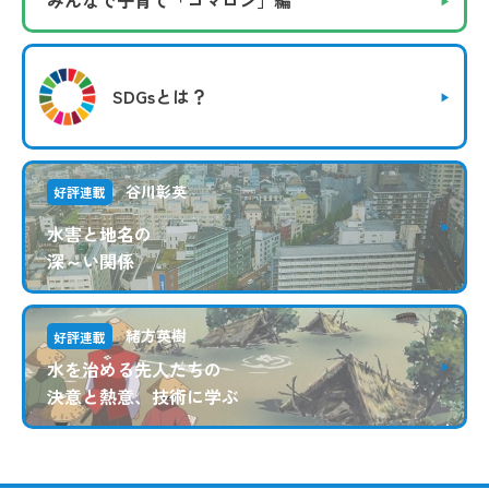
みんなで子育て
「コマロン」編
SDGsとは？
谷川彰英
好評連載
水害と地名の
深～い関係
緒方英樹
好評連載
水を治める先人たちの
決意と熱意、技術に学ぶ