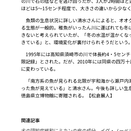
の川で石の陰などを逃げ回ったが、3人が2時間ほど
ほどは5～15センチ程度で、大きさの違いから少な
魚類の生息状況に詳しい清水さんによると、オオク
る生態が一般的。稚魚がいったん川に運ばれても冬
きないと考えられていたが、「冬の水温が温かくな
きている」と、環境変化が裏付けられそうだという
1995年には高知県須崎市の川で体長約4・5セン
限記録」とされた。だが、2010年には同県の四万
に変わっている。
「南方系の魚が見られる北限が宇和海から瀬戸内海
った魚が見えている」と清水さん。今後も詳しい生
徳島県立博物館に寄贈される。【松倉展人】
関連記事
犬の認知症緩和にミカンの皮の成分 イグ・ノーベ