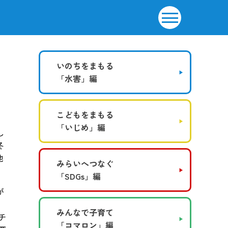
いのちをまもる
「水害」編
こどもをまもる
「いじめ」編
し
冬
他
みらいへつなぐ
「SDGs」編
が
みんなで子育て
チ
「コマロン」編