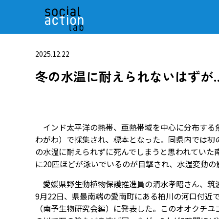
2025.12.22
冬の水温に耐えられないはずが
インド太平洋の熱帯、亜熱帯域を中心に分布する魚
わがわ）で採集され、標本となった。同県内では初
の水温に耐えられずに死んでしまうと思われていた
に20匹ほどが泳いでいるのが目撃され、水温変動
愛媛県野生動植物保護推進員の清水孝昭さん、筑波
9月22日、県最南端の愛南町にある柏川の河口付近
（南予生物研究会編）に発表した。このオオクチユゴ