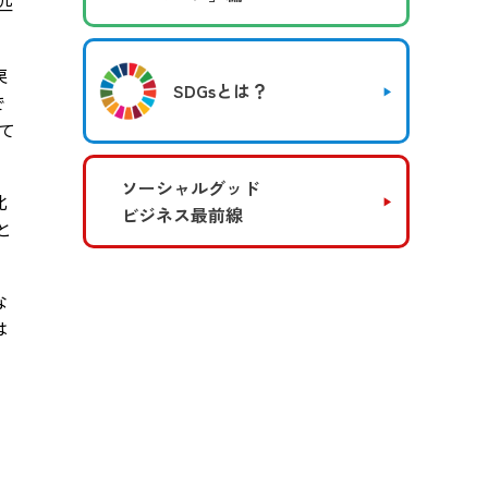
匹
戻
SDGsとは？
で
て
ソーシャルグッド
北
ビジネス最前線
と
な
は