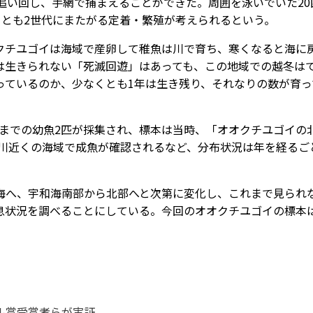
追い回し、手網で捕まえることができた。周囲を泳いでいた20
くとも2世代にまたがる定着・繁殖が考えられるという。
チユゴイは海域で産卵して稚魚は川で育ち、寒くなると海に
は生きられない「死滅回遊」はあっても、この地域での越冬は
っているのか、少なくとも1年は生き残り、それなりの数が育っ
。
チまでの幼魚2匹が採集され、標本は当時、「オオクチユゴイの
十川近くの海域で成魚が確認されるなど、分布状況は年を経るご
へ、宇和海南部から北部へと次第に変化し、これまで見られ
息状況を調べることにしている。今回のオオクチユゴイの標本
ル賞受賞者らが実証