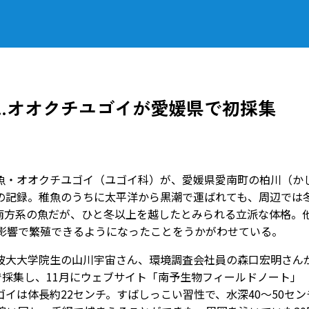
…オオクチユゴイが愛媛県で初採集
・オオクチユゴイ（ユゴイ科）が、愛媛県愛南町の柏川（か
の記録。稚魚のうちに太平洋から黒潮で運ばれても、周辺では
南方系の魚だが、ひと冬以上を越したとみられる立派な体格。
の影響で繁殖できるようになったことをうかがわせている。
大大学院生の山川宇宙さん、環境調査会社員の森口宏明さん
で採集し、11月にウェブサイト「南予生物フィールドノート」
イは体長約22センチ。すばしっこい習性で、水深40～50セン