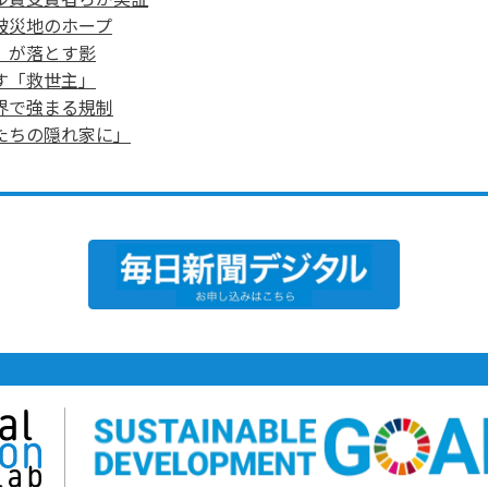
被災地のホープ
」が落とす影
す「救世主」
界で強まる規制
たちの隠れ家に」