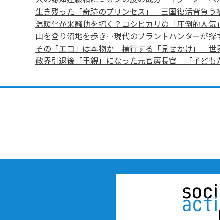
生き残った「奇跡のプリンセス」 王国復活背負う
温暖化が米騒動を招く？コシヒカリの「圧倒的人気
山を登り沼地を歩き…現代のプラントハンターが探
その「エコ」は本物か 横行する「見せかけ」 世
政界引退後「里親」になった元官房長官 「子ども