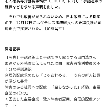
る人権高等弁務官事務所（OHCHR）に対して手話通訳の
確保などを求める声明を出した。
それでも改善が見られないため、日本政府による提案
の下、12月17日にはグテレス事務総長への要請決議が国
連総会で採択された。【加藤昌平】
関連記事
【写真】手話通訳士と手話でやり取りする田門浩さん
国連から外務省に伝えられた理由 障害者権利委員の不
十分な手話通訳
合理的配慮求めたら「じゃあ辞めろ」 吃音の新入社員
が浴びた暴言
障害のある社員への配慮 「至らなかった」経験、主要
企業の4分の1
＜回答した主要企業一覧＞障害者雇用、合理的配慮アン
ケート