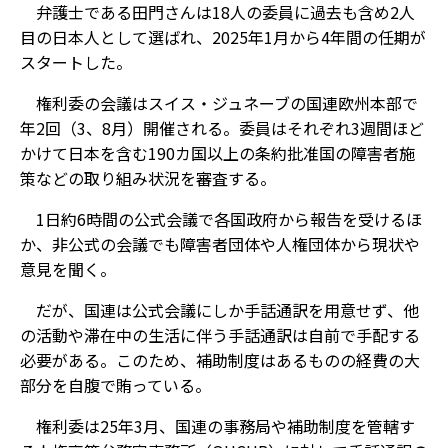
弁護士である田門さんは18人の委員に過去も含め2人
目の日本人として選ばれ、2025年1月から4年間の任期が
スタートした。
権利委の会議はスイス・ジュネーブの国連欧州本部で
年2回（3、8月）開催される。委員はそれぞれ3週間ほど
かけて日本を含む190カ国以上の条約批准国の障害者施
策などの取り組み状況を審査する。
1日約6時間の公式会議で各国政府から報告を受けるほ
か、非公式の会議でも障害者団体や人権団体から現状や
意見を聞く。
だが、国連は公式会議にしか手話通訳を用意せず、他
の活動や滞在中の生活に伴う手話通訳は自前で手配する
必要がある。このため、補助制度はあるものの経費の大
部分を自腹で賄っている。
権利委は25年3月、国連の事務局や補助制度を管轄す