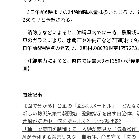
3日午前6時までの24時間降水量は多いところで、近
250ミリと予想される。
消防庁などによると、沖縄県内では一時、暴風域に
車のガラスにより、那覇市や沖縄市など7市町村で9
日午前6時時点の発表で、2町村の8079世帯1万727
沖縄電力によると、県内では最大3万1350戸が停電
直】
関連記事
【図で分かる】台風の「風速○メートル」 どんな
新しい防災気象情報開始 避難指示を出す自治体、
台風が接近中 何を持ち出す? いつ逃げる?
「種」で豪雨を制御する 人類が夢見た〝気象操作
AIが予測する災害リスク 自治体、命を守る「次の