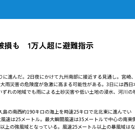
破損も 1万人超に避難指示
りに進んだ。2日夜にかけて九州南部に接近する見通し。宮崎
、大雨災害の危険度が急激に高まる可能性がある。3日には西日
いずれの地域でも雨による土砂災害や低い土地の浸水、河川の
島の南西約190キロの海上を時速25キロで北北東に進んでい
大風速は25メートル。最大瞬間風速は35メートルで中心の南東
トル以上の強風域となっている。風速25メートル以上の暴風域は