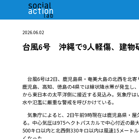
2026.06.02
台風6号 沖縄で9人軽傷、建物
台風6号は2日、鹿児島県・奄美大島の北西を北寄
鹿児島、高知、徳島の4県では線状降水帯が発生し
から東日本の太平洋側に接近する見込み。気象庁は
水や氾濫に厳重な警戒を呼びかけている。
気象庁によると、2日午前9時現在は鹿児島県・屋久
る。中心気圧は975ヘクトパスカルで中心付近の最
500キロ以内と北西側330キロ以内は風速15メー
くなった。