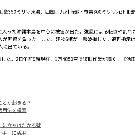
畿350ミリ▽東海、四国、九州南部・奄美300ミリ▽九州北
入った沖縄本島を中心に被害が出た。強風による転倒や割れ
人が軽傷を負った。また、建物6棟が一部破損した。避難指示は
3人に出ている。
した。2日午前9時現在、1万4850戸で復旧作業が続く。【池
ことが起きる？
活用法を模索
〟に立ちはだかる壁
一手」に活用