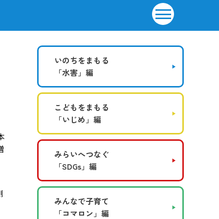
いのちをまもる
「水害」編
こどもをまもる
「いじめ」編
、
本
増
みらいへつなぐ
「SDGs」編
側
みんなで子育て
な
「コマロン」編