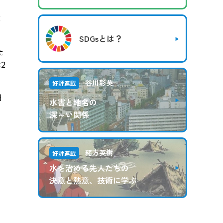
部
SDGsとは？
た
2
谷川彰英
好評連載
田
水害と地名の
深～い関係
緒方英樹
好評連載
水を治める先人たちの
決意と熱意、技術に学ぶ