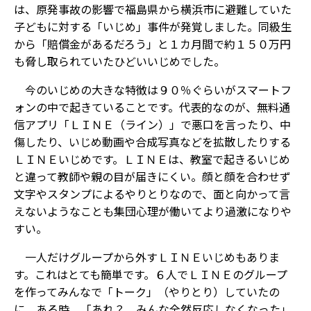
は、原発事故の影響で福島県から横浜市に避難していた
子どもに対する「いじめ」事件が発覚しました。同級生
から「賠償金があるだろう」と１カ月間で約１５０万円
も脅し取られていたひどいいじめでした。
今のいじめの大きな特徴は９０％ぐらいがスマートフ
ォンの中で起きていることです。代表的なのが、無料通
信アプリ「ＬＩＮＥ（ライン）」で悪口を言ったり、中
傷したり、いじめ動画や合成写真などを拡散したりする
ＬＩＮＥいじめです。ＬＩＮＥは、教室で起きるいじめ
と違って教師や親の目が届きにくい。顔と顔を合わせず
文字やスタンプによるやりとりなので、面と向かって言
えないようなことも集団心理が働いてより過激になりや
すい。
一人だけグループから外すＬＩＮＥいじめもありま
す。これはとても簡単です。６人でＬＩＮＥのグループ
を作ってみんなで「トーク」（やりとり）していたの
に、ある時、「あれ？ みんな全然反応しなくなった」