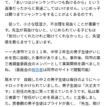
て、「あいつはジャンケンでいつも負けるから」という
返事だったからと見過ごしてはいけません。いじめっ子
は勝つまでジャンケンをすることがよくあるのです。
従って、小さな陰湿さ、不合理を見抜くことが重要で
す。先生が見抜けないと、いじめられている子どもは
「気付いてくれたけれど助けてくれなかった」と、失望
感を膨らませてしまいます。
ーー大津市で２０１１年、中学２年生の男子生徒がいじ
めを苦に自殺した事件がありました。事件後、同市の第
三者調査委員会のメンバーとして事実関係を調べました
ね。（委員会の
報告書
は同市のサイトで閲覧可能）
尾木ママ 自殺した中２の男子生徒は毎日のようにヘッ
ドロックをかけられていました。男子生徒は「大丈夫で
す」と担任の先生に笑って答えていたそうです。私は第
三者委で「担任がいじめを見過ごした」と主張しまし
た。思春期の男子生徒はプライドが高く、「先生、助け