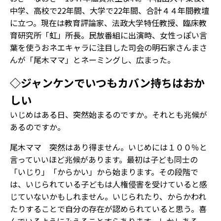
中学、高校で22年間、大学で22年間、合計４４年間教壇
に立つ。現在は教育評論家、法政大学特任教授、臨床教
育研究所「虹」所長。民放番組に出演時、女性っぽい言
葉を使うおネエキャラに注目した司会の明石家さんまさ
んが「尾木ママ」とネーミングし、広まった。
◇ジャンケンでいつもカバン持ちはおか
しい
――いじめはある日、突然始まるのですか。それとも兆候が
あるのですか。
尾木ママ 突然はあり得ません。いじめには１００％と
言っていいほど兆候があります。最初は子ども同士の
「いじり」「からかい」から始まります。その段階で
は、いじられている子どもは人権侵害を受けていると感
じていないかもしれません。いじられたり、からかわれ
たりすることで自分の存在が認められていると思う。喜
んでいるようにみえることすらあります。しかしある