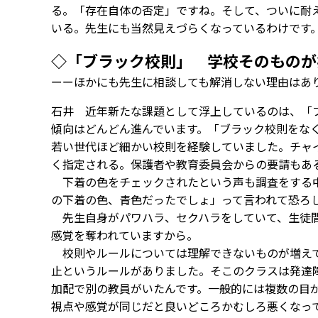
る。「存在自体の否定」ですね。そして、ついに耐
いる。先生にも当然見えづらくなっているわけです
◇「ブラック校則」 学校そのものが
ーーほかにも先生に相談しても解消しない理由はあ
石井 近年新たな課題として浮上しているのは、「
傾向はどんどん進んでいます。「ブラック校則をな
若い世代ほど細かい校則を経験していました。チャ
く指定される。保護者や教育委員会からの要請もあ
下着の色をチェックされたという声も調査をする中
の下着の色、青色だったでしょ」って言われて恐ろ
先生自身がパワハラ、セクハラをしていて、生徒間
感覚を奪われていますから。
校則やルールについては理解できないものが増えて
止というルールがありました。そこのクラスは発達
加配で別の教員がいたんです。一般的には複数の目
視点や感覚が同じだと良いどころかむしろ悪くなっ