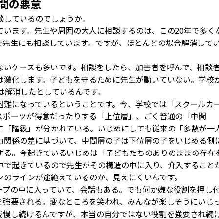
間の悪意
談しているのでしょうか。
ています。先生や周囲の大人に相談するのは、この20年で多く
で先生にも相談しています。ですが、ほとんどの場合解消して
いケースも多いです。相談をしたら、加害者を呼んで、相談
は激化します。子どもを守るために先生が動いていない。学校
は解消したとしているんです。
難になっているということです。今、学校では「スクールカ
スポーツが得意だったりする「上位層」、ごく普通の「中間
に「階級」が分かれている。いじめにしても従来の「多数が一
力関係の差に基づいて、中間層の子は下位層の子をいじめる側
する。今起きているいじめは「子どもたちのありのままの存在
中で起きているので先生がその構造の中に入り、介入すること
ンのラインが途絶えているのか、見えにくいんです。
プの中に入っていて、会話もある。でも何か嫌な役割を押し
を強要される。変なところを笑われ、みんなが楽しそうにいじ
我慢し続けるんですが、本当の自分ではない役割を強要され続