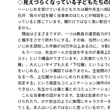
◇見えづらくなっている子どもたちの
ーーいじめを受けている子どもたちは親や先生へ相
石井 我々が話を聞く当事者のほとんどが相談をし
っていると感じています。親だけではなく高い割合
ません。
理由はさまざまですが、一つは教員の運営能力がな
と握手をさせて終わりにする。その後、当然いじめ
いじめを認知した件数が30万件以上あるのに、９割
もう一つは、先生が一人の生徒を守るのが事実上困
スト」という構造ができています。人気者だったり
層」、大人しいタイプも入る「下位層」というよう
をいじめる」という構図ではありません。生徒間の
なる一方、上位層からはいじめられる側になったり
否定する」という高度なコミュニケーション操作の
できない。先生からは誰と誰とのコミュニケーショ
こんな当事者の話があります。生徒は友達のグルー
けられたり、ボケ担当のように無理にキャラクター
てくる。本人はいじめではないと思っているので、