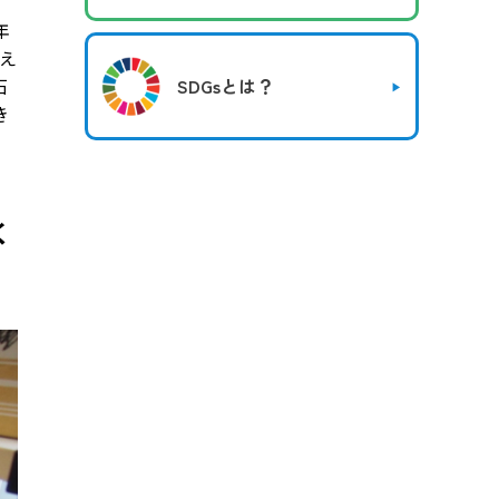
年
迎え
石
SDGsとは？
き
く