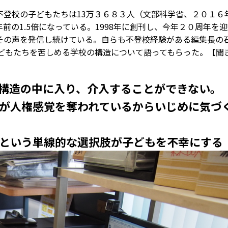
不登校の子どもたちは13万３６８３人（文部科学省、２０１６
年前の1.5倍になっている。1998年に創刊し、今年２０周年を
その声を発信し続けている。自らも不登校経験がある編集長の
子どもたちを苦しめる学校の構造について語ってもらった。【聞
構造の中に入り、介入することができない。
が人権感覚を奪われているからいじめに気づ
という単線的な選択肢が子どもを不幸にする