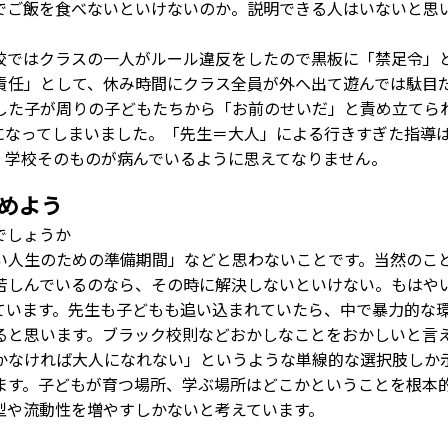
でご飯を食べないといけないのか。説明できる人はいないと思
ではクラスの一人がルール違反をしたので黒板に「禁足令」
責任」として、休み時間にクラス全員が外へ出て遊んでは駄目
した子が周りの子どもたちから「お前のせいだ」と責め立てら
になってしまいました。「先生＝大人」による行きすぎた指導
、学校そのものが病んでいるように思えてなりません。
めよう
でしょうか
い人生のための準備期間」などと思わないことです。当然のこ
苦しんでいるのなら、その時に解決しないといけない。もはや
ています。先生も子どもも追い込まれていたら、中で暴力的な
ると思います。ブラック校則などおかしなことをおかしいと言
かなければ大人になれない」というような単線的な選択肢しか
ます。子どもが育つ場所、学ぶ場所はどこかということを根本
型や流動性を増やすしかないと考えています。