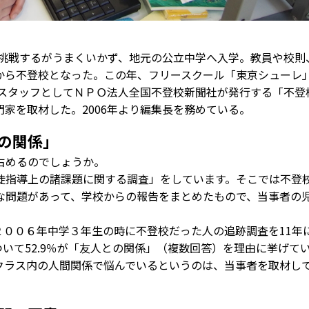
に挑戦するがうまくいかず、地元の公立中学へ入学。教員や校則
から不登校となった。この年、フリースクール「東京シューレ
はスタッフとしてＮＰＯ法人全国不登校新聞社が発行する「不登
家を取材した。2006年より編集長を務めている。
の関係」
占めるのでしょうか。
徒指導上の諸課題に関する調査」をしています。そこでは不登
な問題があって、学校からの報告をまとめたもので、当事者の
００６年中学３年生の時に不登校だった人の追跡調査を11年
いて52.9％が「友人との関係」（複数回答）を理由に挙げて
クラス内の人間関係で悩んでいるというのは、当事者を取材し