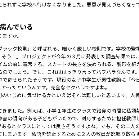
えられずに学校へ行けなくなりました。悪意が見えづらくなっ
。
病んでいる
りますか。
ブラック校則」と呼ばれる、細かく厳しい校則です。学校の監
くそう！」プロジェクトが今年の３月に発表した調査結果では
イムの前に着席する、スカートの長さを決められる、髪形を細
るのでしょう。でも、これははっきり言ってパワハラなんです
で寄せられたそうです。現役の女子中学生が男性教諭に「今
しかったというんです。完全なセクハラですよね。
のいじめに気づけるかといえばそれは難しいと思います。人
きました。例えば、小学１年生のクラスで給食の時間に私語
障害の傾向がある子どもがいたので、対応するために担任教師
があるとクラスにとっては良さそうですよね。でも、その二人
てしまいます。私語を禁止するために２人の教員が怒鳴り散ら