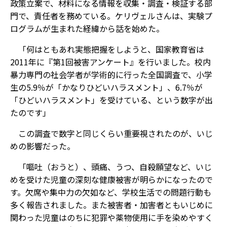
政策立案で、材料になる情報を収集・調査・検証する部
門で、責任者を務めている。ケリヴェルさんは、実験プ
ログラムが生まれた経緯から話を始めた。
「何はともあれ実態把握をしようと、国家教育省は
2011年に『第1回被害アンケート』を行いました。校内
暴力専門の社会学者が学術的に行った全国調査で、小学
生の5.9％が「かなりひどいハラスメント」、6.7％が
「ひどいハラスメント」を受けている、という数字が出
たのです」
この調査で数字と同じくらい重要視されたのが、いじ
めの影響だった。
「嘔吐（おうと）、頭痛、うつ、自殺願望など、いじ
めを受けた児童の深刻な健康被害が明らかになったので
す。欠席や集中力の欠如など、学校生活での問題行動も
多く報告されました。また被害者・加害者ともいじめに
関わった児童はのちに犯罪や薬物使用に手を染めやすく