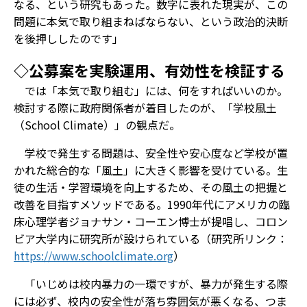
なる、という研究もあった。数字に表れた現実が、この
問題に本気で取り組まねばならない、という政治的決断
を後押ししたのです」
◇公募案を実験運用、有効性を検証する
では「本気で取り組む」には、何をすればいいのか。
検討する際に政府関係者が着目したのが、「学校風土
（School Climate）」の観点だ。
学校で発生する問題は、安全性や安心度など学校が置
かれた総合的な「風土」に大きく影響を受けている。生
徒の生活・学習環境を向上するため、その風土の把握と
改善を目指すメソッドである。1990年代にアメリカの臨
床心理学者ジョナサン・コーエン博士が提唱し、コロン
ビア大学内に研究所が設けられている（研究所リンク：
https://www.schoolclimate.org
）
「いじめは校内暴力の一環ですが、暴力が発生する際
には必ず、校内の安全性が落ち雰囲気が悪くなる、つま