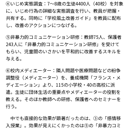
④いじめ実態調査：7〜8歳の生徒4400人（40校）を対象
に、いじめ行為の詳細な実態調査を行い、教員が把握・
共有する。同時に「学校風土改善ガイド」を教員に配布
し、改善のアクションにつなげる。
⑤非暴力的コミュニケーション研修：教師75人、保護者
243人に「非暴力的コミュニケーション研修」を受けて
もらい、児童間のいさかいを平和的に改善するスキルを
与える。
⑥校内メディエーター：隣人問題や医療問題などの紛争
調整役（メディエーター）を、養成機関「フランス・メ
ディエーション」より、115の小学校・40の高校に派
遣。生徒に団体生活の重要点やメディエーターの役割を
教える。そのほか教師への研修、保護者へのセミナーを
行う。
中でも直接的な効果が顕著だったのは、③の「感情移
入授業」。効果が見えにくかったのは⑤の「非暴力コミ