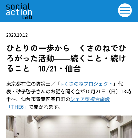
2023.10.12
ひとりの一歩から くさのねでひ
ろがった活動――続くこと・続け
ること 10/21・仙台
東京都在住の防災士／「
i-くさのねプロジェクト
」代
表・砂子啓子さんのお話を聞く会が10月21日（日）13時
半～、仙台市青葉区春日町の
シェア型複合施設
「THE6」
で開かれます。