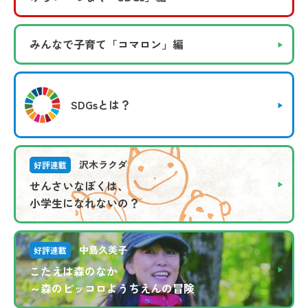
みんなで子育て
「コマロン」編
SDGsとは？
沢木ラクダ
好評連載
せんさいなぼくは、
小学生になれないの？
中島久美子
好評連載
こたえは森のなか
～森のピッコロようちえんの冒険