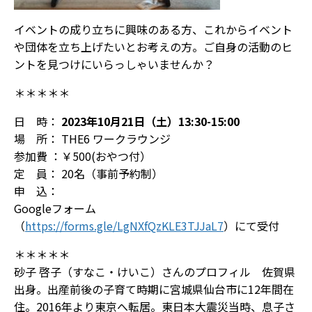
イベントの成り立ちに興味のある方、これからイベント
や団体を立ち上げたいとお考えの方――。ご自身の活動のヒ
ントを見つけにいらっしゃいませんか？
＊＊＊＊＊
日 時：
2023年10月21日（土）13:30-15:00
場 所： THE6 ワークラウンジ
参加費 ：￥500(おやつ付）
定 員： 20名（事前予約制）
申 込：
Googleフォーム
（
https://forms.gle/LgNXfQzKLE3TJJaL7
）にて受付
＊＊＊＊＊
砂子 啓子（すなこ・けいこ）さんのプロフィル 佐賀県
出身。出産前後の子育て時期に宮城県仙台市に12年間在
住。2016年より東京へ転居。東日本大震災当時、息子さ