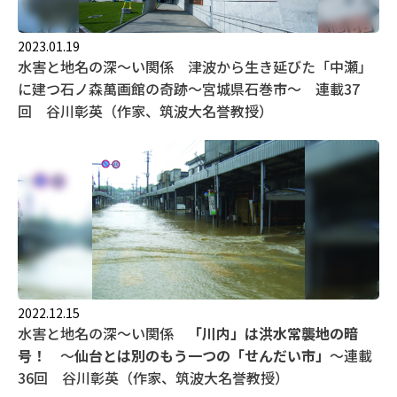
2023.01.19
水害と地名の深～い関係 津波から生き延びた「中瀬」
に建つ石ノ森萬画館の奇跡～宮城県石巻市～ 連載37
回 谷川彰英（作家、筑波大名誉教授）
2022.12.15
水害と地名の深～い関係
「川内」は洪水常襲地の暗
号！
～
仙台とは別のもう一つの「せんだい市」
～連載
36回 谷川彰英（作家、筑波大名誉教授）