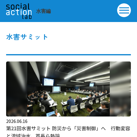
水害サミット
2026.06.16
第21回水害サミット 防災から「災害制御」へ 行動変容
と流域治水、首長ら熱論