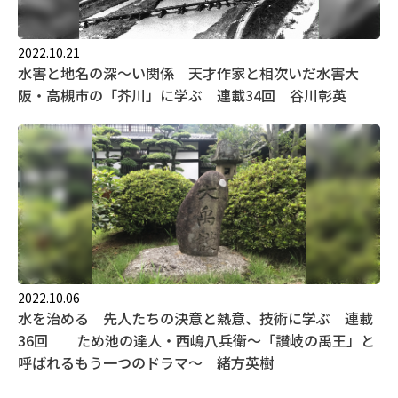
2022.10.21
水害と地名の深～い関係 天才作家と相次いだ水害大
阪・高槻市の「芥川」に学ぶ 連載34回 谷川彰英
2022.10.06
水を治める 先人たちの決意と熱意、技術に学ぶ 連載
36回 ため池の達人・西嶋八兵衛～「讃岐の禹王」と
呼ばれるもう一つのドラマ～ 緒方英樹