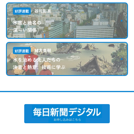
谷川彰英
好評連載
水害と地名の
深～い関係
緒方英樹
好評連載
水を治める先人たちの
決意と熱意、技術に学ぶ